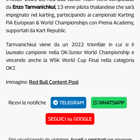
da
Enzo Tarnvanichkul
, 13 enne pilota thailandese che sarà
impegnato nel karting, partecipando ai campionati Karting
FIA European & World Championships con Prema Academy,
supportati da Kart Republic.
Tarnvanichkul viene da un 2022 trionfale in cui si è
laureato campione nella OK-Junior World Championship e
vincendo anche la WSK World Cup Final nella categoria
OKJ.
Immagine:
Red Bull Content Pool
Ricevi le notifiche
TELEGRAM
WHATSAPP
SEGUICI su GOOGLE
Stai visualizzando da visitatore.
Accedi
o
registrati
per navigare