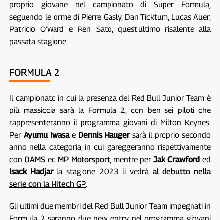
proprio giovane nel campionato di Super Formula,
seguendo le orme di Pierre Gasly, Dan Ticktum, Lucas Auer,
Patricio O’Ward e Ren Sato, quest’ultimo risalente alla
passata stagione.
FORMULA 2
Il campionato in cui la presenza del Red Bull Junior Team è
più massiccia sarà la Formula 2, con ben sei piloti che
rappresenteranno il programma giovani di Milton Keynes.
Per
Ayumu Iwasa
e
Dennis Hauger
sarà il proprio secondo
anno nella categoria, in cui gareggeranno rispettivamente
con
DAMS
ed
MP Motorsport
, mentre per
Jak Crawford
ed
Isack Hadjar
la stagione 2023 li vedrà
al debutto nella
serie con la Hitech GP
.
Gli ultimi due membri del Red Bull Junior Team impegnati in
Formula 2 saranno due new entry nel programma giovani