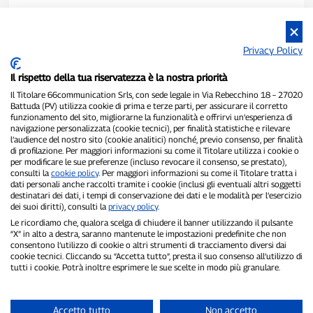
Privacy Policy
Il rispetto della tua riservatezza è la nostra priorità
Il Titolare 66communication Srls, con sede legale in Via Rebecchino 18 – 27020
Battuda (PV) utilizza cookie di prima e terze parti, per assicurare il corretto
funzionamento del sito, migliorarne la funzionalità e offrirvi un’esperienza di
navigazione personalizzata (cookie tecnici), per finalità statistiche e rilevare
P300.it è una Testata Giornalistica indipendente
l’audience del nostro sito (cookie analitici) nonché, previo consenso, per finalità
di profilazione. Per maggiori informazioni su come il Titolare utilizza i cookie o
Registrazione numero 1/2021 del 1/2/2021 - Tribunale di Pavia
per modificare le sue preferenze (incluso revocare il consenso, se prestato),
Proprietario ed editore:
66communication Srls
- P.IVA
consulti la
cookie policy
. Per maggiori informazioni su come il Titolare tratta i
02798890188
dati personali anche raccolti tramite i cookie (inclusi gli eventuali altri soggetti
Direttore Responsabile:
Alessandro Secchi
- Vicedirettore:
Federico
destinatari dei dati, i tempi di conservazione dei dati e le modalità per l’esercizio
Benedusi
dei suoi diritti), consulti la
privacy policy
.
Privacy Policy
-
Cookie Policy
Le ricordiamo che, qualora scelga di chiudere il banner utilizzando il pulsante
“X” in alto a destra, saranno mantenute le impostazioni predefinite che non
consentono l’utilizzo di cookie o altri strumenti di tracciamento diversi dai
"Se è successo davvero, lo trovi su P300.it"
cookie tecnici. Cliccando su “Accetta tutto”, presta il suo consenso all’utilizzo di
tutti i cookie. Potrà inoltre esprimere le sue scelte in modo più granulare.
Copyright © P300.it 2012-2026
Accetto tutto
Non accetto