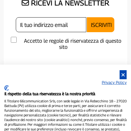
RICEVI LA NEWSLETTER
Accetto le regole di riservatezza di questo
sito
Privacy Policy
Il rispetto della tua riservatezza è la nostra priorità
Il Titolare 66communication Srls, con sede legale in Via Rebecchino 18 – 27020
Battuda (PV) utilizza cookie di prima e terze parti, per assicurare il corretto
funzionamento del sito, migliorarne la funzionalità e offrirvi un’esperienza di
navigazione personalizzata (cookie tecnici), per finalità statistiche e rilevare
P300.it è una Testata Giornalistica indipendente
l’audience del nostro sito (cookie analitici) nonché, previo consenso, per finalità
di profilazione. Per maggiori informazioni su come il Titolare utilizza i cookie o
Registrazione numero 1/2021 del 1/2/2021 - Tribunale di Pavia
per modificare le sue preferenze (incluso revocare il consenso, se prestato),
Proprietario ed editore:
66communication Srls
- P.IVA