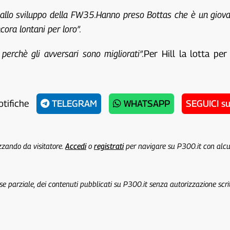
allo sviluppo della FW35.Hanno preso Bottas che è un giov
ora lontani per loro”.
erchè gli avversari sono migliorati”.
Per Hill la lotta per
otifiche
TELEGRAM
WHATSAPP
SEGUICI s
izzando da visitatore.
Accedi
o
registrati
per navigare su P300.it con alc
 se parziale, dei contenuti pubblicati su P300.it senza autorizzazione scri