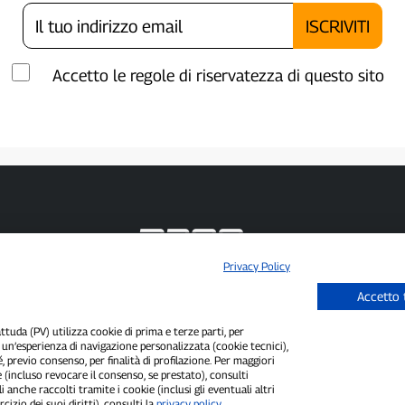
Accetto le regole di riservatezza di questo sito
Privacy Policy
P300.it è una Testata Giornalistica indipendente
Accetto 
Registrazione numero 1/2021 del 1/2/2021 - Tribunale di Pavia
Proprietario ed editore:
66communication Srls
- P.IVA 02798890188
uda (PV) utilizza cookie di prima e terze parti, per
Direttore Responsabile:
Alessandro Secchi
- Vicedirettore:
Federico Benedusi
i un’esperienza di navigazione personalizzata (cookie tecnici),
Privacy Policy
-
Cookie Policy
é, previo consenso, per finalità di profilazione. Per maggiori
 (incluso revocare il consenso, se prestato), consulti
"Se è successo davvero, lo trovi su P300.it"
i anche raccolti tramite i cookie (inclusi gli eventuali altri
cizio dei suoi diritti), consulti la
privacy policy
.