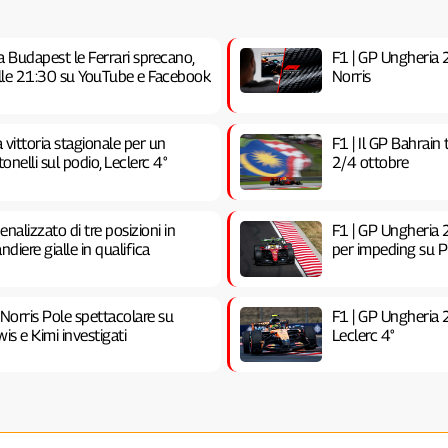
a Budapest le Ferrari sprecano,
F1 | GP Ungheria 20
 alle 21:30 su YouTube e Facebook
Norris
vittoria stagionale per un
F1 | Il GP Bahrain
nelli sul podio, Leclerc 4°
2/4 ottobre
nalizzato di tre posizioni in
F1 | GP Ungheria 2
ndiere gialle in qualifica
per impeding su Pia
 Norris Pole spettacolare su
F1 | GP Ungheria 
is e Kimi investigati
Leclerc 4°