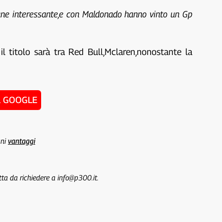
ane interessante,e con Maldonado hanno vinto un Gp
 il titolo sarà tra Red Bull,Mclaren,nonostante la
u GOOGLE
uni
vantaggi
tta da richiedere a info@p300.it.