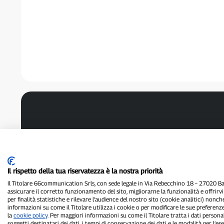
Il rispetto della tua riservatezza è la nostra priorità
Il Titolare 66communication Srls, con sede legale in Via Rebecchino 18 – 27020 Batt
assicurare il corretto funzionamento del sito, migliorarne la funzionalità e offrirv
per finalità statistiche e rilevare l’audience del nostro sito (cookie analitici) nonch
informazioni su come il Titolare utilizza i cookie o per modificare le sue preferenze
la
cookie policy
. Per maggiori informazioni su come il Titolare tratta i dati personal
soggetti destinatari dei dati, i tempi di conservazione dei dati e le modalità per l’eser