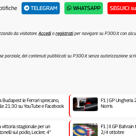
otifiche
TELEGRAM
WHATSAPP
SEGUICI s
izzando da visitatore.
Accedi
o
registrati
per navigare su P300.it con alc
 se parziale, dei contenuti pubblicati su P300.it senza autorizzazione scri
a Budapest le Ferrari sprecano,
F1 | GP Ungheria 20
 alle 21:30 su YouTube e Facebook
Norris
vittoria stagionale per un
F1 | Il GP Bahrain
nelli sul podio, Leclerc 4°
2/4 ottobre