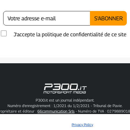
J'accepte la politique de confidentialité de ce site
P300.it est un journal indépendant.
Numéro d'enregistrement : 1/2021 du 1/2/2021 - Tribunal de Pavie.
ropriétaire et éditeur :
66communication Srls
- Numéro de TVA : 0279889018
Rédacteur en chef :
Alessandro Secchi
- Rédacteur adjoint :
Federico Benedusi
Politique de confidentialité
-
Politique relative aux cookies
Privacy Policy