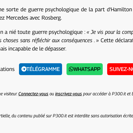
ne sorte de guerre psychologique de la part d'Hamilton
hez Mercedes avec Rosberg.
on a nié toute guerre psychologique :
« Je vis pour la comp
des choses sans réfléchir aux conséquences
. » Cette déclara
mais incapable de le dépasser.
cations
TÉLÉGRAMME
WHATSAPP
SUIVEZ-
e visiteur.
Connectez-vous
ou
inscrivez-vous
pour accéder à P300.it et b
ielle, du contenu publié sur P300.it est interdite sans autorisation écri