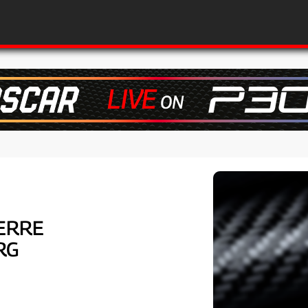
ERRE
RG