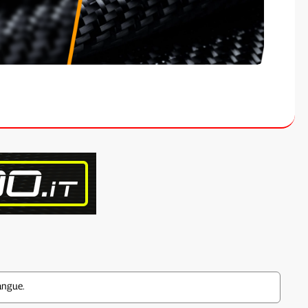
angue.