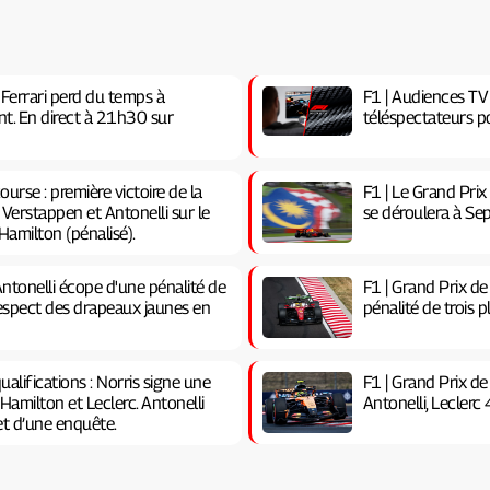
 Ferrari perd du temps à
F1 | Audiences TV
nt. En direct à 21h30 sur
téléspectateurs po
urse : première victoire de la
F1 | Le Grand Prix
 Verstappen et Antonelli sur le
se déroulera à Se
amilton (pénalisé).
ntonelli écope d'une pénalité de
F1 | Grand Prix d
-respect des drapeaux jaunes en
pénalité de trois p
alifications : Norris signe une
F1 | Grand Prix d
Hamilton et Leclerc. Antonelli
Antonelli, Leclerc
jet d’une enquête.