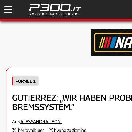
FORMEL 1
GUTIERREZ: „WIR HABEN PROB
BREMSSYSTEM.“
Aus:
ALESSANDRA LEONI
herroyalblues
hypnagogicmind