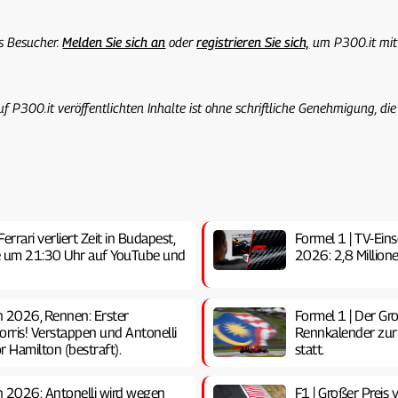
ls Besucher.
Melden Sie sich an
oder
registrieren Sie sich,
um P300.it mit
uf P300.it veröffentlichten Inhalte ist ohne schriftliche Genehmigung, die
rrari verliert Zeit in Budapest,
Formel 1 | TV-Ein
ive um 21:30 Uhr auf YouTube und
2026: 2,8 Million
n 2026, Rennen: Erster
Formel 1 | Der Gr
orris! Verstappen und Antonelli
Rennkalender zurü
r Hamilton (bestraft).
statt.
n 2026: Antonelli wird wegen
F1 | Großer Preis