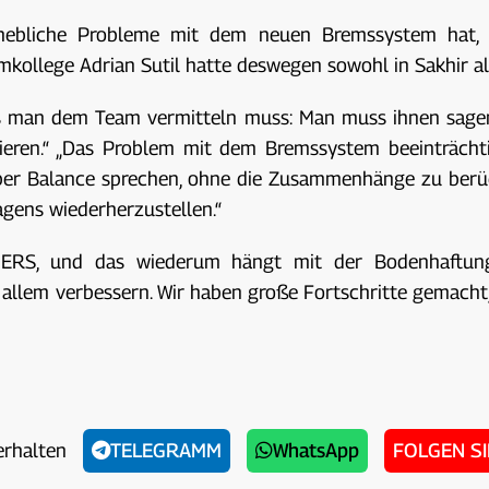
hebliche Probleme mit dem neuen Bremssystem hat, d
ollege Adrian Sutil hatte deswegen sowohl in Sakhir als
das man dem Team vermitteln muss: Man muss ihnen sage
eren.“ „Das Problem mit dem Bremssystem beeinträchti
er Balance sprechen, ohne die Zusammenhänge zu berüc
agens wiederherzustellen.“
s ERS, und das wiederum hängt mit der Bodenhaftun
lem verbessern. Wir haben große Fortschritte gemacht, a
erhalten
TELEGRAMM
WhatsApp
FOLGEN S