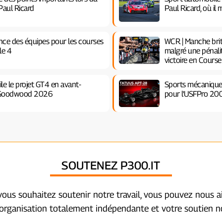
 Paul Ricard
Paul Ricard, où il
ce des équipes pour les courses
WCR | Manche brit
le 4
malgré une pénalit
victoire en Course
le le projet GT4 en avant-
Sports mécaniques 
de Goodwood 2026
pour l'USFPro 20
SOUTENEZ P300.IT
 vous souhaitez soutenir notre travail, vous pouvez nous a
organisation totalement indépendante et votre soutien no