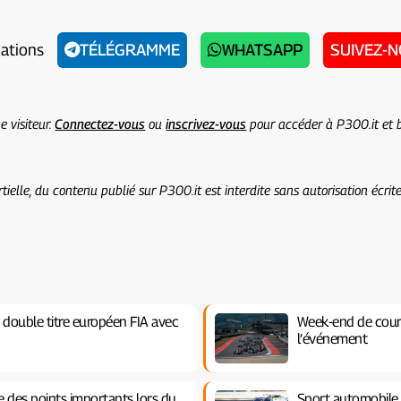
cations
TÉLÉGRAMME
WHATSAPP
SUIVEZ-
e visiteur.
Connectez-vous
ou
inscrivez-vous
pour accéder à P300.it et b
ielle, du contenu publié sur P300.it est interdite sans autorisation écri
e double titre européen FIA avec
Week-end de cour
l’événement
 des points importants lors du
Sport automobile 