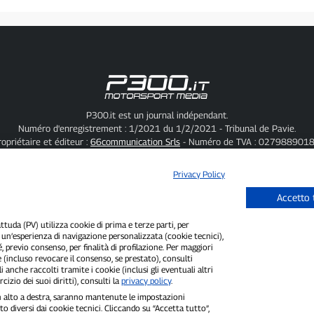
P300.it est un journal indépendant.
Numéro d'enregistrement : 1/2021 du 1/2/2021 - Tribunal de Pavie.
ropriétaire et éditeur :
66communication Srls
- Numéro de TVA : 0279889018
Rédacteur en chef :
Alessandro Secchi
- Rédacteur adjoint :
Federico Benedusi
Politique de confidentialité
-
Politique relative aux cookies
Privacy Policy
« Si c'est vraiment arrivé, vous le trouverez sur P300.it »
Accetto 
uda (PV) utilizza cookie di prima e terze parti, per
Copyright © P300.it 2012-2026
i un’esperienza di navigazione personalizzata (cookie tecnici),
é, previo consenso, per finalità di profilazione. Per maggiori
 (incluso revocare il consenso, se prestato), consulti
i anche raccolti tramite i cookie (inclusi gli eventuali altri
cizio dei suoi diritti), consulti la
privacy policy
.
 in alto a destra, saranno mantenute le impostazioni
o diversi dai cookie tecnici. Cliccando su “Accetta tutto”,