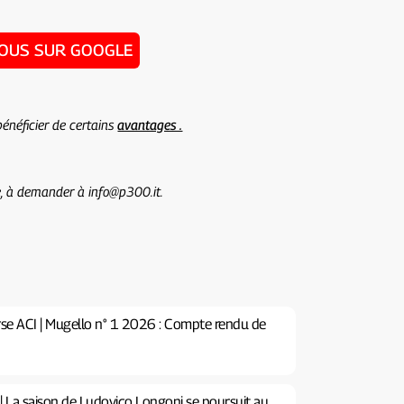
NOUS SUR GOOGLE
énéficier de certains
avantages .
te, à demander à info@p300.it.
se ACI | Mugello n° 1 2026 : Compte rendu de
| La saison de Ludovico Longoni se poursuit au