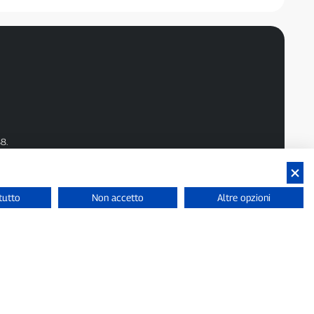
8.
.
tutto
Non accetto
Altre opzioni