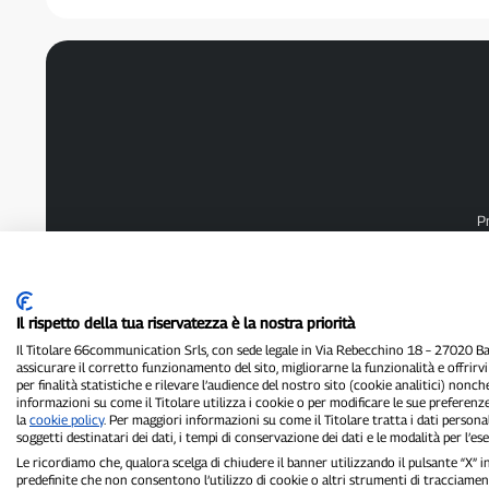
P
Il rispetto della tua riservatezza è la nostra priorità
Il Titolare 66communication Srls, con sede legale in Via Rebecchino 18 – 27020 Batt
assicurare il corretto funzionamento del sito, migliorarne la funzionalità e offrirv
per finalità statistiche e rilevare l’audience del nostro sito (cookie analitici) nonch
informazioni su come il Titolare utilizza i cookie o per modificare le sue preferenze
la
cookie policy
. Per maggiori informazioni su come il Titolare tratta i dati personal
soggetti destinatari dei dati, i tempi di conservazione dei dati e le modalità per l’eser
Le ricordiamo che, qualora scelga di chiudere il banner utilizzando il pulsante “X”
predefinite che non consentono l’utilizzo di cookie o altri strumenti di tracciament