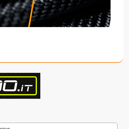
angue.