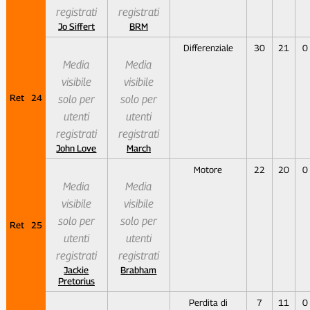
registrati
registrati
Jo Siffert
BRM
Differenziale
30
21
0
Media
Media
visibile
visibile
Ret
24
solo per
solo per
utenti
utenti
registrati
registrati
John Love
March
Motore
22
20
0
Media
Media
visibile
visibile
solo per
solo per
Ret
25
utenti
utenti
registrati
registrati
Jackie
Brabham
Pretorius
Perdita di
7
11
0