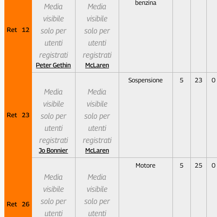
benzina
Media
Media
visibile
visibile
Ret
12
solo per
solo per
utenti
utenti
registrati
registrati
Peter Gethin
McLaren
Sospensione
5
23
0
Media
Media
visibile
visibile
Ret
23
solo per
solo per
utenti
utenti
registrati
registrati
Jo Bonnier
McLaren
Motore
5
25
0
Media
Media
visibile
visibile
solo per
solo per
Ret
26
utenti
utenti