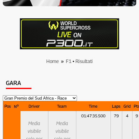
Home
»
F1
•
Risultati
GARA
o
Pos
Driver
Team
Time
Laps
Grid
Pt
N
01:47:35.500
79
4
9
Media
Media
visibile
visibile
solo per
solo per