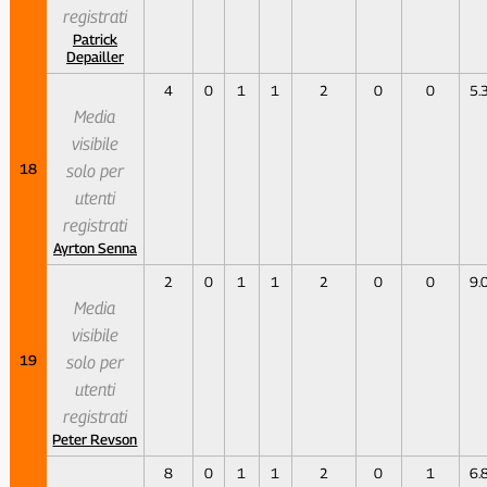
registrati
Patrick
Depailler
4
0
1
1
2
0
0
5.
Media
visibile
18
solo per
utenti
registrati
Ayrton Senna
2
0
1
1
2
0
0
9.
Media
visibile
19
solo per
utenti
registrati
Peter Revson
8
0
1
1
2
0
1
6.