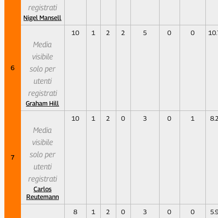
registrati
Nigel Mansell
10
1
2
2
5
0
0
10.
Media
visibile
6
solo per
utenti
registrati
Graham Hill
10
1
2
0
3
0
1
8.
Media
visibile
solo per
7
utenti
registrati
Carlos
Reutemann
8
1
2
0
3
0
0
5.