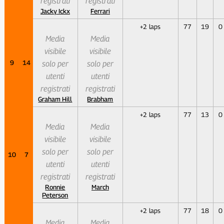
registrati
registrati
Jacky Ickx
Ferrari
+2 laps
77
19
0
Media
Media
visibile
visibile
9
14
solo per
solo per
utenti
utenti
registrati
registrati
Graham Hill
Brabham
+2 laps
77
13
0
Media
Media
visibile
visibile
solo per
solo per
10
7
utenti
utenti
registrati
registrati
Ronnie
March
Peterson
+2 laps
77
18
0
Media
Media