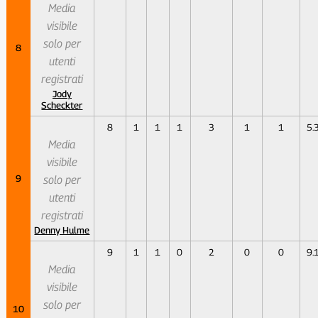
Media
visibile
solo per
8
utenti
registrati
Jody
Scheckter
8
1
1
1
3
1
1
5.
Media
visibile
9
solo per
utenti
registrati
Denny Hulme
9
1
1
0
2
0
0
9.
Media
visibile
solo per
10