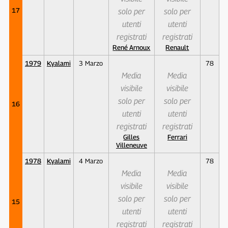
17
solo per
solo per
utenti
utenti
registrati
registrati
René Arnoux
Renault
1979
Kyalami
3 Marzo
78
Media
Media
visibile
visibile
solo per
solo per
16
utenti
utenti
registrati
registrati
Gilles
Ferrari
Villeneuve
1978
Kyalami
4 Marzo
78
Media
Media
visibile
visibile
solo per
solo per
15
utenti
utenti
registrati
registrati