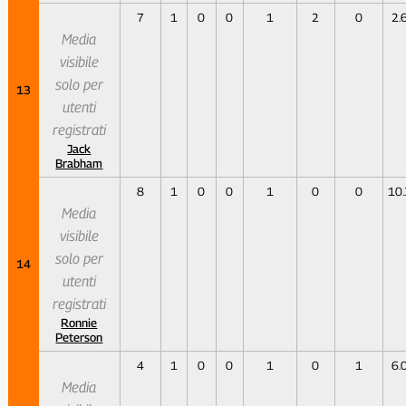
7
1
0
0
1
2
0
2.
Media
visibile
solo per
13
utenti
registrati
Jack
Brabham
8
1
0
0
1
0
0
10.
Media
visibile
solo per
14
utenti
registrati
Ronnie
Peterson
4
1
0
0
1
0
1
6.
Media