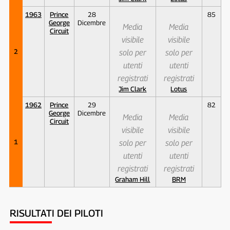
1963
Prince
28
85
George
Dicembre
Media
Media
Circuit
visibile
visibile
2
solo per
solo per
utenti
utenti
registrati
registrati
Jim Clark
Lotus
1962
Prince
29
82
George
Dicembre
Media
Media
Circuit
visibile
visibile
1
solo per
solo per
utenti
utenti
registrati
registrati
Graham Hill
BRM
RISULTATI DEI PILOTI