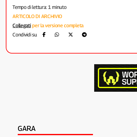
Tempo di lettura: 1 minuto
ARTICOLO DI ARCHIVIO
Collegati
per la versione completa
Condividi su
GARA