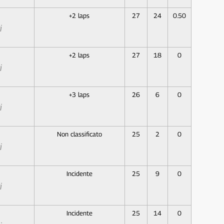
+2 laps
27
24
0.50
i
+2 laps
27
18
0
i
+3 laps
26
6
0
i
Non classificato
25
2
0
i
Incidente
25
9
0
i
Incidente
25
14
0