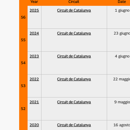
Year
Circuit
Date
2025
Circuit de Catalunya
1 giugno
56
2024
Circuit de Catalunya
23 giugn
55
2023
Circuit de Catalunya
4 giugno
54
2022
Circuit de Catalunya
22 maggi
53
2021
Circuit de Catalunya
9 maggio
52
2020
Circuit de Catalunya
16 agost