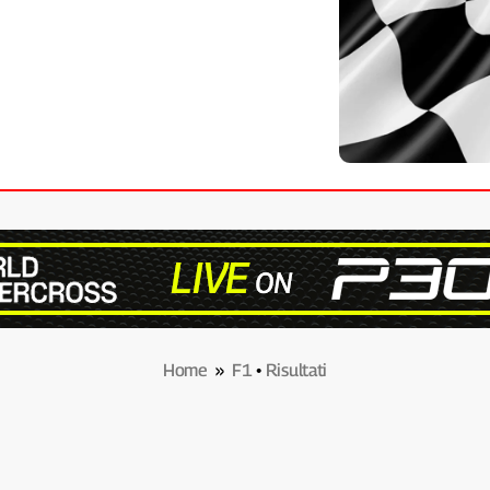
Home
»
F1
•
Risultati