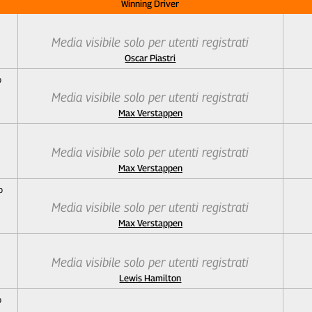
Winning Driver
Media visibile solo per utenti registrati
Oscar Piastri
o
Media visibile solo per utenti registrati
Max Verstappen
Media visibile solo per utenti registrati
Max Verstappen
o
Media visibile solo per utenti registrati
Max Verstappen
Media visibile solo per utenti registrati
Lewis Hamilton
o