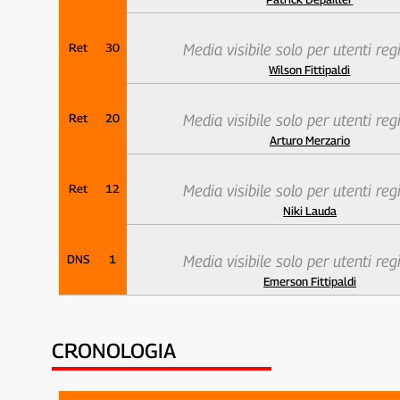
Ret
30
Media visibile solo per utenti regi
Wilson Fittipaldi
Ret
20
Media visibile solo per utenti regi
Arturo Merzario
Ret
12
Media visibile solo per utenti regi
Niki Lauda
DNS
1
Media visibile solo per utenti regi
Emerson Fittipaldi
CRONOLOGIA