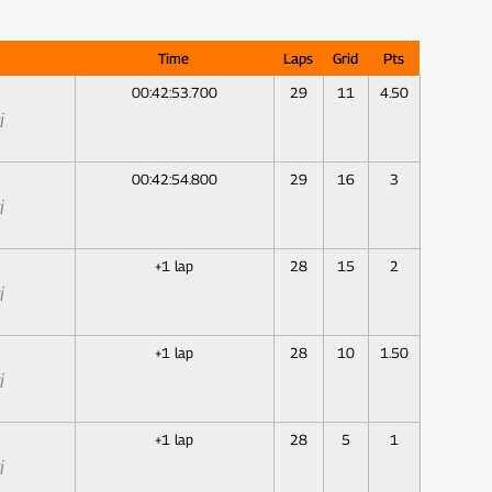
Time
Laps
Grid
Pts
00:42:53.700
29
11
4.50
i
00:42:54.800
29
16
3
i
+1 lap
28
15
2
i
+1 lap
28
10
1.50
i
+1 lap
28
5
1
i