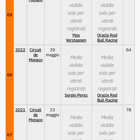
visibile
visibile
solo per
solo per
69
utenti
utenti
registrati
registrati
Max
Oracle Red
Verstappen
Bull Racing
2022
Circuit
29
64
de
maggio
Media
Media
Monaco
visibile
visibile
solo per
solo per
68
utenti
utenti
registrati
registrati
Sergio Perez
Oracle Red
Bull Racing
2021
Circuit
23
78
de
maggio
Media
Media
Monaco
visibile
visibile
solo per
solo per
67