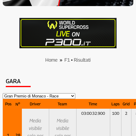
Home
»
F1
•
Risultati
GARA
o
Pos
Driver
Team
Time
Laps
Grid
P
N
03:00:32.900
100
2
Media
Media
visibile
visibile
1
28
solo per
solo per