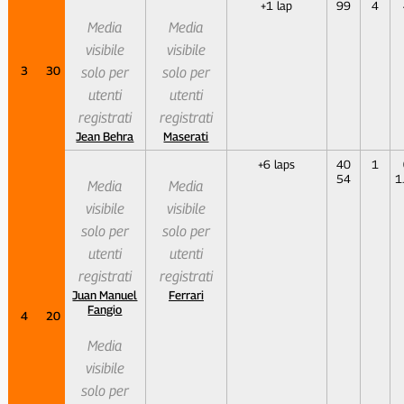
+1 lap
99
4
Media
Media
visibile
visibile
3
30
solo per
solo per
utenti
utenti
registrati
registrati
Jean Behra
Maserati
+6 laps
40
1
54
1
Media
Media
visibile
visibile
solo per
solo per
utenti
utenti
registrati
registrati
Juan Manuel
Ferrari
Fangio
4
20
Media
visibile
solo per