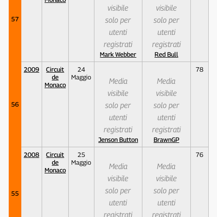
visibile
visibile
57
solo per
solo per
utenti
utenti
registrati
registrati
Mark Webber
Red Bull
2009
Circuit
24
78
de
Maggio
Media
Media
Monaco
visibile
visibile
56
solo per
solo per
utenti
utenti
registrati
registrati
Jenson Button
BrawnGP
2008
Circuit
25
76
de
Maggio
Media
Media
Monaco
visibile
visibile
solo per
solo per
55
utenti
utenti
registrati
registrati