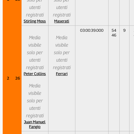
utenti
utenti
registrati
registrati
Stirling Moss
Maserati
03:00:39.000
54
9
46
Media
Media
visibile
visibile
solo per
solo per
utenti
utenti
registrati
registrati
Peter Collins
Ferrari
2
26
Media
visibile
solo per
utenti
registrati
Juan Manuel
Fangio