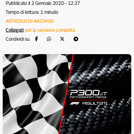
Pubblicato il 2 Gennaio 2020 - 12:27
Tempo di lettura: 1 minuto
ARTICOLO DI ARCHIVIO
Collegati
per la versione completa
Condividi su