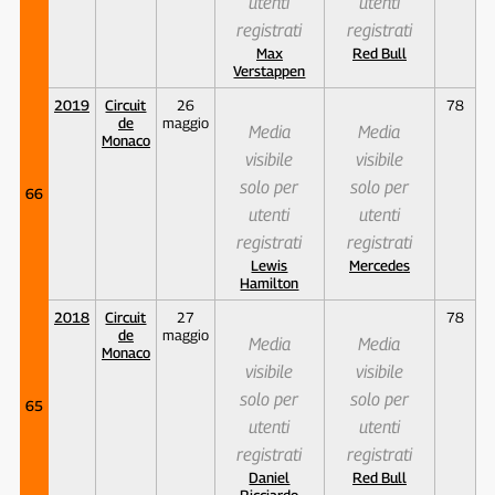
utenti
utenti
registrati
registrati
Max
Red Bull
Verstappen
2019
Circuit
26
78
de
maggio
Media
Media
Monaco
visibile
visibile
solo per
solo per
66
utenti
utenti
registrati
registrati
Lewis
Mercedes
Hamilton
2018
Circuit
27
78
de
maggio
Media
Media
Monaco
visibile
visibile
solo per
solo per
65
utenti
utenti
registrati
registrati
Daniel
Red Bull
Ricciardo