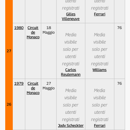
utenti
utenti
registrati
registrati
Gilles
Ferrari
Villeneuve
1980
Circuit
18
76
de
Maggio
Media
Media
Monaco
visibile
visibile
solo per
solo per
27
utenti
utenti
registrati
registrati
Carlos
Williams
Reutemann
1979
Circuit
27
76
de
Maggio
Media
Media
Monaco
visibile
visibile
26
solo per
solo per
utenti
utenti
registrati
registrati
Jody Scheckter
Ferrari