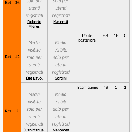
solo per
solo per
Ret
36
utenti
utenti
registrati
registrati
Roberto
Maserati
Mieres
Ponte
63
16
0
posteriore
Media
Media
visibile
visibile
Ret
12
solo per
solo per
utenti
utenti
registrati
registrati
Élie Bayol
Gordini
Trasmissione
49
1
1
Media
Media
visibile
visibile
solo per
solo per
Ret
2
utenti
utenti
registrati
registrati
Juan Manuel
Mercedes