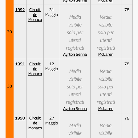
1992
Circuit
31
78
de
Maggio
Media
Media
Monaco
visibile
visibile
39
solo per
solo per
utenti
utenti
registrati
registrati
Ayrton Senna
McLaren
1991
Circuit
12
78
de
Maggio
Media
Media
Monaco
visibile
visibile
38
solo per
solo per
utenti
utenti
registrati
registrati
Ayrton Senna
McLaren
1990
Circuit
27
78
de
Maggio
Media
Media
Monaco
visibile
visibile