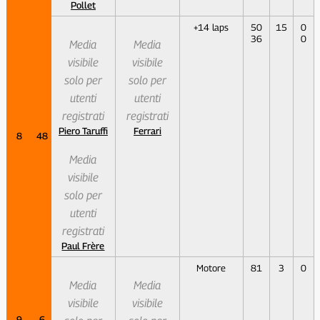
Pollet
+14 laps
50
15
0
36
0
Media
Media
visibile
visibile
solo per
solo per
utenti
utenti
registrati
registrati
Piero Taruffi
Ferrari
8
48
Media
visibile
solo per
utenti
registrati
Paul Frère
Motore
81
3
0
Media
Media
visibile
visibile
9
6