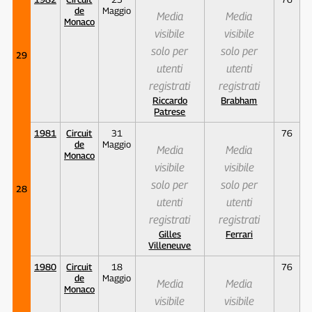
de
Maggio
Media
Media
Monaco
visibile
visibile
solo per
solo per
29
utenti
utenti
registrati
registrati
Riccardo
Brabham
Patrese
1981
Circuit
31
76
de
Maggio
Media
Media
Monaco
visibile
visibile
solo per
solo per
28
utenti
utenti
registrati
registrati
Gilles
Ferrari
Villeneuve
1980
Circuit
18
76
de
Maggio
Media
Media
Monaco
visibile
visibile