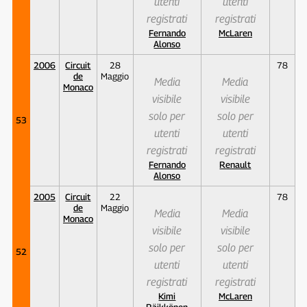
utenti
utenti
registrati
registrati
Fernando
McLaren
Alonso
2006
Circuit
28
78
de
Maggio
Media
Media
Monaco
visibile
visibile
solo per
solo per
53
utenti
utenti
registrati
registrati
Fernando
Renault
Alonso
2005
Circuit
22
78
de
Maggio
Media
Media
Monaco
visibile
visibile
solo per
solo per
52
utenti
utenti
registrati
registrati
Kimi
McLaren
Räikkönen