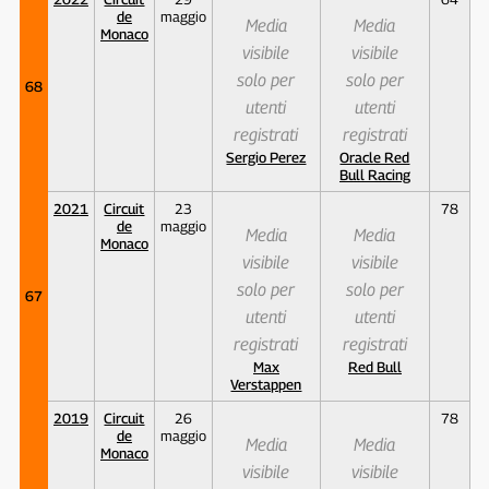
de
maggio
Media
Media
Monaco
visibile
visibile
solo per
solo per
68
utenti
utenti
registrati
registrati
Sergio Perez
Oracle Red
Bull Racing
2021
Circuit
23
78
de
maggio
Media
Media
Monaco
visibile
visibile
solo per
solo per
67
utenti
utenti
registrati
registrati
Max
Red Bull
Verstappen
2019
Circuit
26
78
de
maggio
Media
Media
Monaco
visibile
visibile