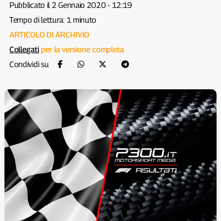
Pubblicato il 2 Gennaio 2020 - 12:19
Tempo di lettura: 1 minuto
ARTICOLO DI ARCHIVIO
Collegati
per la versione completa
Condividi su