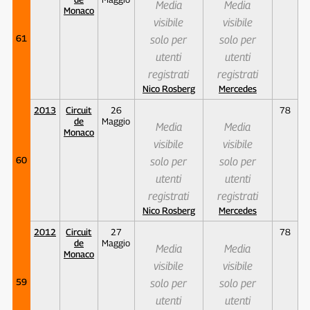
Media
Media
Monaco
visibile
visibile
61
solo per
solo per
utenti
utenti
registrati
registrati
Nico Rosberg
Mercedes
2013
Circuit
26
78
de
Maggio
Media
Media
Monaco
visibile
visibile
60
solo per
solo per
utenti
utenti
registrati
registrati
Nico Rosberg
Mercedes
2012
Circuit
27
78
de
Maggio
Media
Media
Monaco
visibile
visibile
59
solo per
solo per
utenti
utenti