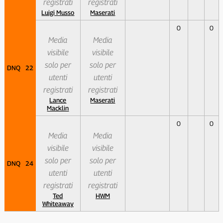
registrati
registrati
Luigi Musso
Maserati
0
0
Media
Media
visibile
visibile
solo per
solo per
DNQ
22
utenti
utenti
registrati
registrati
Lance
Maserati
Macklin
0
0
Media
Media
visibile
visibile
solo per
solo per
DNQ
24
utenti
utenti
registrati
registrati
Ted
HWM
Whiteaway