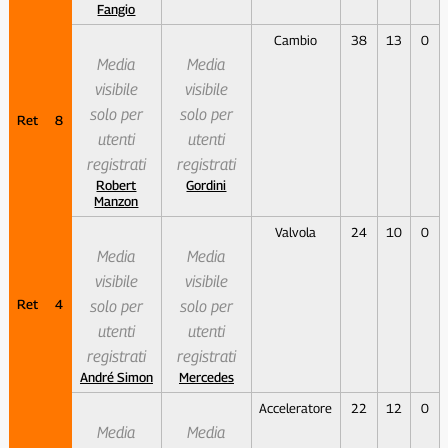
Fangio
Cambio
38
13
0
Media
Media
visibile
visibile
solo per
solo per
Ret
8
utenti
utenti
registrati
registrati
Robert
Gordini
Manzon
Valvola
24
10
0
Media
Media
visibile
visibile
Ret
4
solo per
solo per
utenti
utenti
registrati
registrati
André Simon
Mercedes
Acceleratore
22
12
0
Media
Media