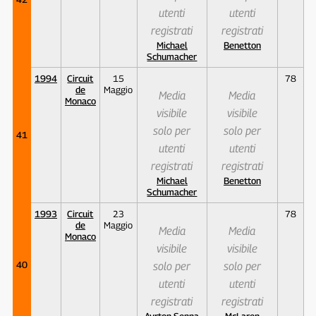
utenti
utenti
registrati
registrati
Michael
Benetton
Schumacher
1994
Circuit
15
78
de
Maggio
Media
Media
Monaco
visibile
visibile
solo per
solo per
41
utenti
utenti
registrati
registrati
Michael
Benetton
Schumacher
1993
Circuit
23
78
de
Maggio
Media
Media
Monaco
visibile
visibile
40
solo per
solo per
utenti
utenti
registrati
registrati
Ayrton Senna
McLaren