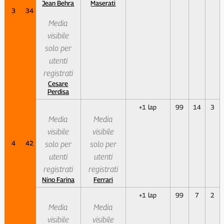
Jean Behra
Maserati
3
34
Media
visibile
solo per
utenti
registrati
Cesare
Perdisa
+1 lap
99
14
3
Media
Media
visibile
visibile
4
42
solo per
solo per
utenti
utenti
registrati
registrati
Nino Farina
Ferrari
+1 lap
99
7
2
Media
Media
visibile
visibile