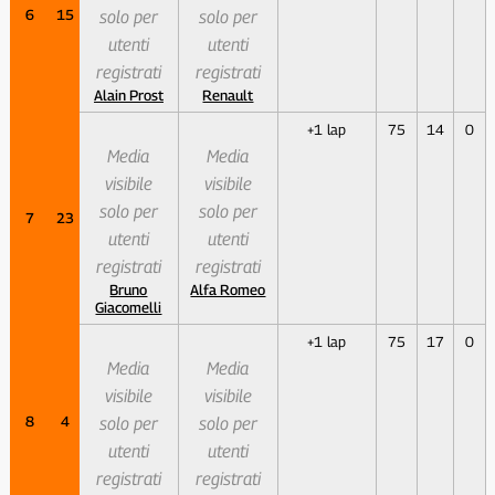
6
15
solo per
solo per
utenti
utenti
registrati
registrati
Alain Prost
Renault
+1 lap
75
14
0
Media
Media
visibile
visibile
solo per
solo per
7
23
utenti
utenti
registrati
registrati
Bruno
Alfa Romeo
Giacomelli
+1 lap
75
17
0
Media
Media
visibile
visibile
8
4
solo per
solo per
utenti
utenti
registrati
registrati