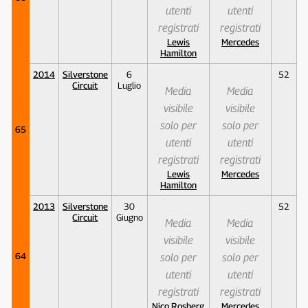
utenti
utenti
registrati
registrati
Lewis
Mercedes
Hamilton
2014
Silverstone
6
52
Circuit
Luglio
Media
Media
visibile
visibile
solo per
solo per
65
utenti
utenti
registrati
registrati
Lewis
Mercedes
Hamilton
2013
Silverstone
30
52
Circuit
Giugno
Media
Media
visibile
visibile
64
solo per
solo per
utenti
utenti
registrati
registrati
Nico Rosberg
Mercedes