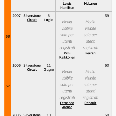
Lewis
McLaren
Hamilton
2007
Silverstone
8
59
Circuit
Luglio
Media
Media
visibile
visibile
solo per
solo per
58
utenti
utenti
registrati
registrati
Kimi
Ferrari
Räikkönen
2006
Silverstone
11
60
Circuit
Giugno
Media
Media
visibile
visibile
solo per
solo per
57
utenti
utenti
registrati
registrati
Fernando
Renault
Alonso
2005
Silverstone
10
60