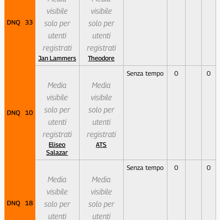
visibile
visibile
DNQ
33
solo per
solo per
utenti
utenti
registrati
registrati
Jan Lammers
Theodore
Senza tempo
0
0
Media
Media
visibile
visibile
solo per
solo per
DNQ
10
utenti
utenti
registrati
registrati
Eliseo
ATS
Salazar
Senza tempo
0
0
Media
Media
visibile
visibile
DNQ
18
solo per
solo per
utenti
utenti