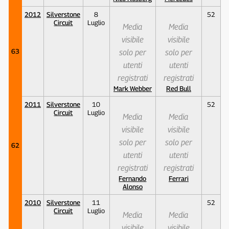
2012
Silverstone
8
52
Circuit
Luglio
Media
Media
visibile
visibile
63
solo per
solo per
utenti
utenti
registrati
registrati
Mark Webber
Red Bull
2011
Silverstone
10
52
Circuit
Luglio
Media
Media
visibile
visibile
solo per
solo per
62
utenti
utenti
registrati
registrati
Fernando
Ferrari
Alonso
2010
Silverstone
11
52
Circuit
Luglio
Media
Media
visibile
visibile