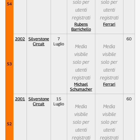
solo per
solo per
54
utenti
utenti
registrati
registrati
Rubens
Ferrari
Barrichello
2002
Silverstone
7
60
Circuit
Luglio
Media
Media
visibile
visibile
solo per
solo per
53
utenti
utenti
registrati
registrati
Michael
Ferrari
Schumacher
2001
Silverstone
15
60
Circuit
Luglio
Media
Media
visibile
visibile
solo per
solo per
52
utenti
utenti
registrati
registrati