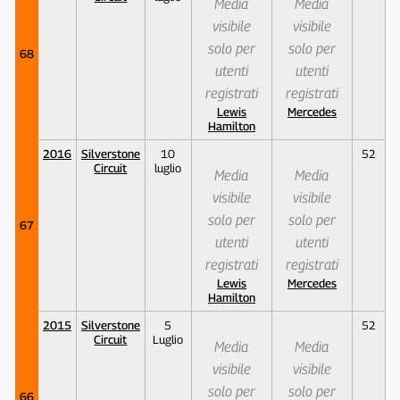
Media
Media
visibile
visibile
solo per
solo per
68
utenti
utenti
registrati
registrati
Lewis
Mercedes
Hamilton
2016
Silverstone
10
52
Circuit
luglio
Media
Media
visibile
visibile
solo per
solo per
67
utenti
utenti
registrati
registrati
Lewis
Mercedes
Hamilton
2015
Silverstone
5
52
Circuit
Luglio
Media
Media
visibile
visibile
solo per
solo per
66