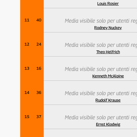
Louis Rosier
11
40
Media visibile solo per utenti reg
Rodney Nuckey
12
24
Media visibile solo per utenti reg
Theo Helfrich
13
16
Media visibile solo per utenti reg
Kenneth McAlpine
14
36
Media visibile solo per utenti reg
Rudolf Krause
15
37
Media visibile solo per utenti reg
Ernst Klodwig