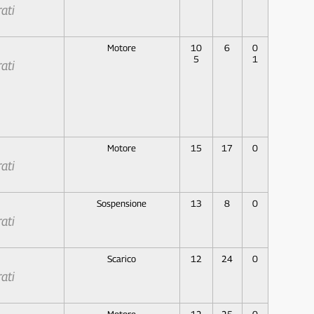
rati
Motore
10
6
0
5
1
rati
Motore
15
17
0
rati
Sospensione
13
8
0
rati
Scarico
12
24
0
rati
Motore
12
25
0