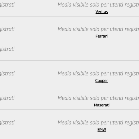
istrati
Media visibile solo per utenti regist
Veritas
istrati
Media visibile solo per utenti regist
Ferrari
istrati
istrati
Media visibile solo per utenti regist
Cooper
istrati
Media visibile solo per utenti regist
Maserati
istrati
Media visibile solo per utenti regist
EMW