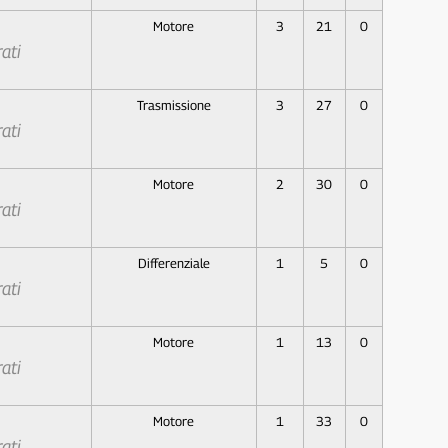
Motore
3
21
0
rati
Trasmissione
3
27
0
rati
Motore
2
30
0
rati
Differenziale
1
5
0
rati
Motore
1
13
0
rati
Motore
1
33
0
rati