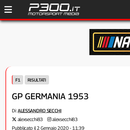
F1
RISULTATI
GP GERMANIA 1953
Di:
ALESSANDRO SECCHI
alexsecchi83
alexsecchi83
Pubblicato il 2 Gennaio 2020 - 11:39