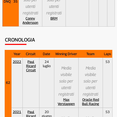
DNQ
35
utenti
utenti
registrati
registrati
Conny
BRM
Andersson
CRONOLOGIA
Year
Circuit
Date
Winning Driver
Team
Laps
2022
Paul
24
53
Ricard
luglio
Media
Media
Circuit
visibile
visibile
solo per
solo per
62
utenti
utenti
registrati
registrati
Max
Oracle Red
Verstappen
Bull Racing
2021
Paul
20
53
Ricard
giugno