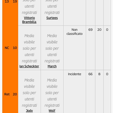
13
19
utenti
utenti
registrati
registrati
Vittorio
Surtees
Brambilla
Non
69
20
0
classificato
Media
Media
visibile
visibile
NC
10
solo per
solo per
utenti
utenti
registrati
registrati
Ian Scheckter
March
Incidente
66
8
0
Media
Media
visibile
visibile
solo per
solo per
Ret
20
utenti
utenti
registrati
registrati
Jody
Wolf