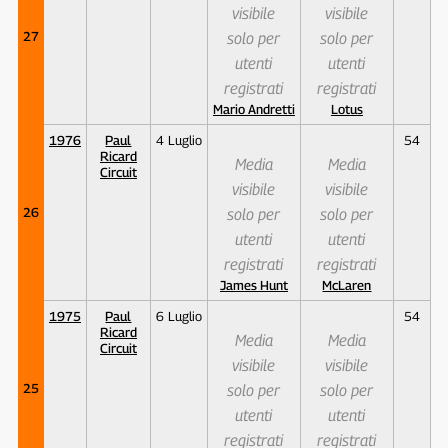
visibile
visibile
27
solo per
solo per
utenti
utenti
registrati
registrati
Mario Andretti
Lotus
1976
Paul
4 Luglio
54
Ricard
Media
Media
Circuit
visibile
visibile
26
solo per
solo per
utenti
utenti
registrati
registrati
James Hunt
McLaren
1975
Paul
6 Luglio
54
Ricard
Media
Media
Circuit
visibile
visibile
25
solo per
solo per
utenti
utenti
registrati
registrati