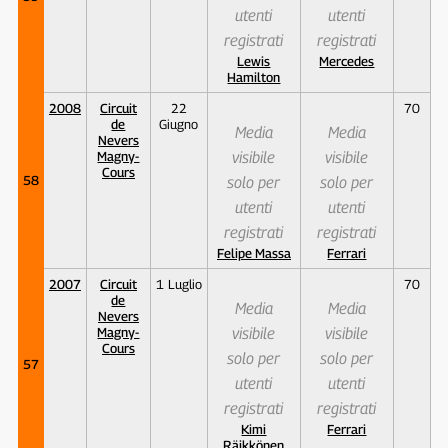
utenti
utenti
registrati
registrati
Lewis
Mercedes
Hamilton
2008
Circuit
22
70
de
Giugno
Media
Media
Nevers
Magny-
visibile
visibile
Cours
58
solo per
solo per
utenti
utenti
registrati
registrati
Felipe Massa
Ferrari
2007
Circuit
1 Luglio
70
de
Media
Media
Nevers
Magny-
visibile
visibile
Cours
solo per
solo per
57
utenti
utenti
registrati
registrati
Kimi
Ferrari
Räikkönen