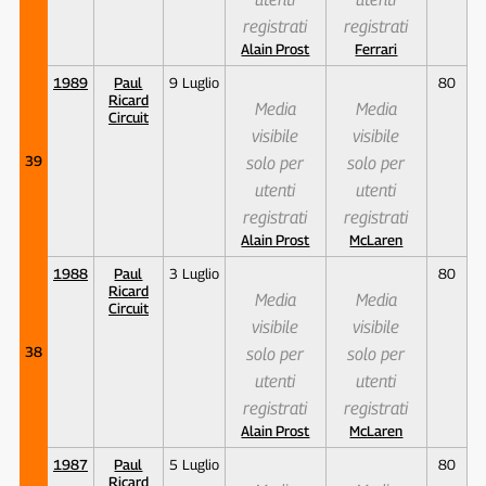
registrati
registrati
Alain Prost
Ferrari
1989
Paul
9 Luglio
80
Ricard
Media
Media
Circuit
visibile
visibile
39
solo per
solo per
utenti
utenti
registrati
registrati
Alain Prost
McLaren
1988
Paul
3 Luglio
80
Ricard
Media
Media
Circuit
visibile
visibile
38
solo per
solo per
utenti
utenti
registrati
registrati
Alain Prost
McLaren
1987
Paul
5 Luglio
80
Ricard