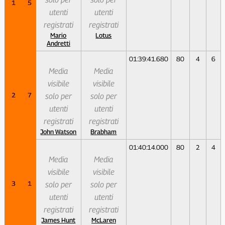
1
5
utenti
utenti
registrati
registrati
Mario
Lotus
Andretti
01:39:41.680
80
4
6
Media
Media
visibile
visibile
2
7
solo per
solo per
utenti
utenti
registrati
registrati
John Watson
Brabham
01:40:14.000
80
2
4
Media
Media
visibile
visibile
3
1
solo per
solo per
utenti
utenti
registrati
registrati
James Hunt
McLaren