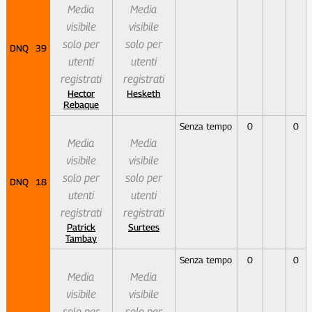
Media
Media
visibile
visibile
solo per
solo per
DNQ
39
utenti
utenti
registrati
registrati
Hector
Hesketh
Rebaque
Senza tempo
0
0
Media
Media
visibile
visibile
solo per
solo per
DNQ
18
utenti
utenti
registrati
registrati
Patrick
Surtees
Tambay
Senza tempo
0
0
Media
Media
visibile
visibile
solo per
solo per