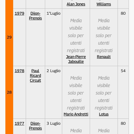
Alan Jones
Williams
1979
Dijon-
1°Luglio
80
Prenois
Media
Media
visibile
visibile
solo per
solo per
29
utenti
utenti
registrati
registrati
Jean-Pierre
Renault
Jabouille
1978
Paul
2 Luglio
54
Ricard
Media
Media
Circuit
visibile
visibile
28
solo per
solo per
utenti
utenti
registrati
registrati
Mario Andretti
Lotus
1977
Dijon-
3 Luglio
80
Prenois
Media
Media