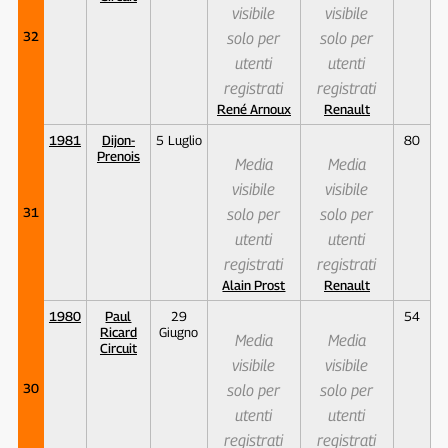
visibile
visibile
32
solo per
solo per
utenti
utenti
registrati
registrati
René Arnoux
Renault
1981
Dijon-
5 Luglio
80
Prenois
Media
Media
visibile
visibile
31
solo per
solo per
utenti
utenti
registrati
registrati
Alain Prost
Renault
1980
Paul
29
54
Ricard
Giugno
Media
Media
Circuit
visibile
visibile
30
solo per
solo per
utenti
utenti
registrati
registrati