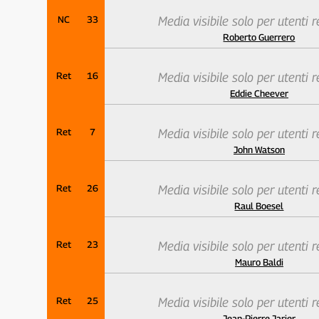
NC
33
Media visibile solo per utenti r
Roberto Guerrero
Ret
16
Media visibile solo per utenti r
Eddie Cheever
Ret
7
Media visibile solo per utenti r
John Watson
Ret
26
Media visibile solo per utenti r
Raul Boesel
Ret
23
Media visibile solo per utenti r
Mauro Baldi
Ret
25
Media visibile solo per utenti r
Jean-Pierre Jarier