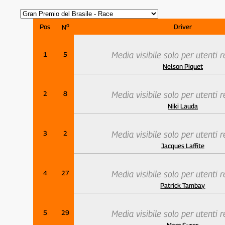
o
Pos
Driver
N
Media visibile solo per utenti r
1
5
Nelson Piquet
2
8
Media visibile solo per utenti r
Niki Lauda
3
2
Media visibile solo per utenti r
Jacques Laffite
4
27
Media visibile solo per utenti r
Patrick Tambay
5
29
Media visibile solo per utenti r
Marc Surer