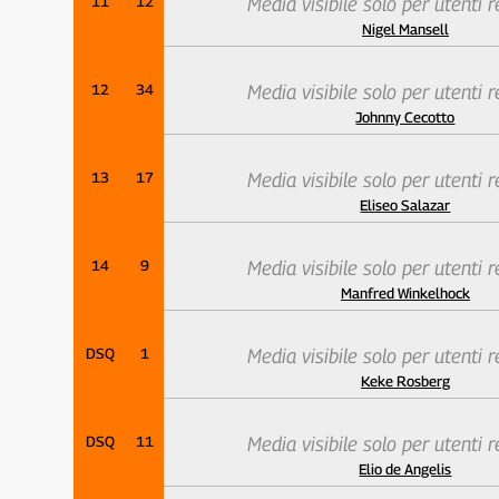
11
12
Media visibile solo per utenti r
Nigel Mansell
12
34
Media visibile solo per utenti r
Johnny Cecotto
13
17
Media visibile solo per utenti r
Eliseo Salazar
14
9
Media visibile solo per utenti r
Manfred Winkelhock
DSQ
1
Media visibile solo per utenti r
Keke Rosberg
DSQ
11
Media visibile solo per utenti r
Elio de Angelis