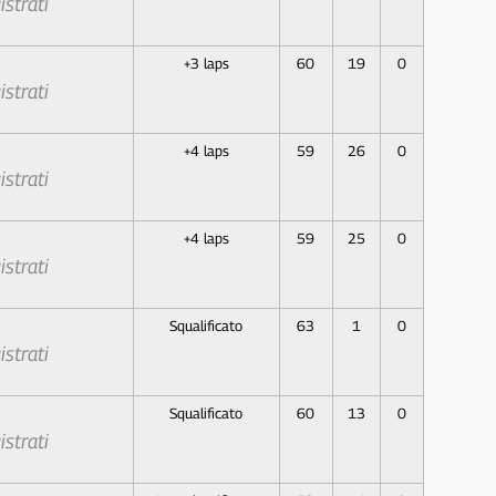
istrati
+3 laps
60
19
0
istrati
+4 laps
59
26
0
istrati
+4 laps
59
25
0
istrati
Squalificato
63
1
0
istrati
Squalificato
60
13
0
istrati