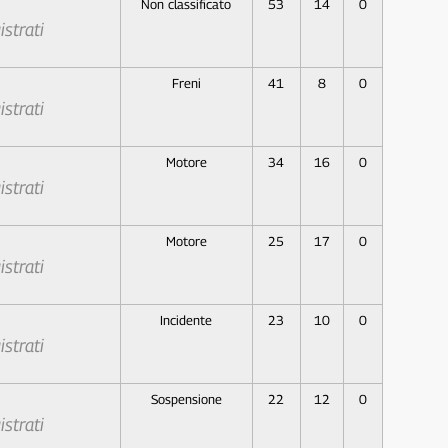
Non classificato
53
14
0
istrati
Freni
41
8
0
istrati
Motore
34
16
0
istrati
Motore
25
17
0
istrati
Incidente
23
10
0
istrati
Sospensione
22
12
0
istrati