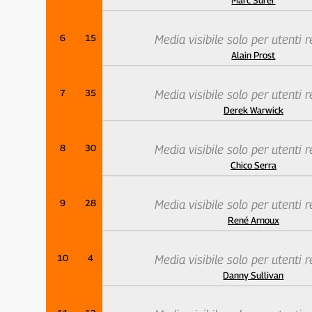
6
15
Media visibile solo per utenti r
Alain Prost
7
35
Media visibile solo per utenti r
Derek Warwick
8
30
Media visibile solo per utenti r
Chico Serra
9
28
Media visibile solo per utenti r
René Arnoux
10
4
Media visibile solo per utenti r
Danny Sullivan