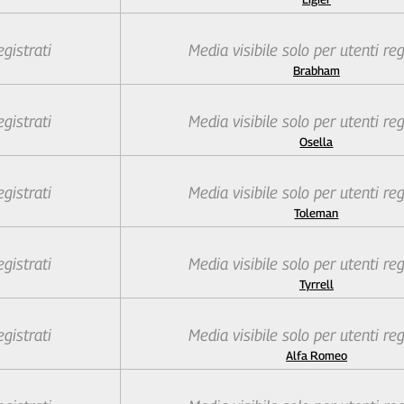
egistrati
Media visibile solo per utenti reg
Brabham
egistrati
Media visibile solo per utenti reg
Osella
egistrati
Media visibile solo per utenti reg
Toleman
egistrati
Media visibile solo per utenti reg
Tyrrell
egistrati
Media visibile solo per utenti reg
Alfa Romeo