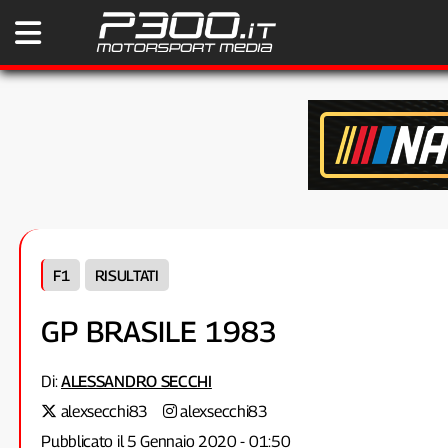
F1
RISULTATI
GP BRASILE 1983
Di:
ALESSANDRO SECCHI
alexsecchi83
alexsecchi83
Pubblicato il 5 Gennaio 2020 - 01:50