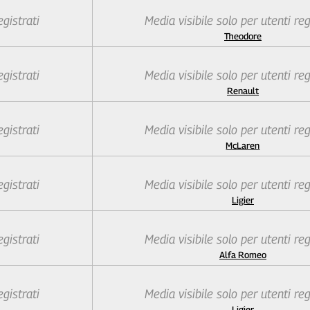
egistrati
Media visibile solo per utenti reg
Theodore
egistrati
Media visibile solo per utenti reg
Renault
egistrati
Media visibile solo per utenti reg
McLaren
egistrati
Media visibile solo per utenti reg
Ligier
egistrati
Media visibile solo per utenti reg
Alfa Romeo
egistrati
Media visibile solo per utenti reg
Ligier