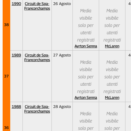
1990
Circuit de Spa-
26 Agosto
4
Francorchamps
Media
Media
visibile
visibile
38
solo per
solo per
utenti
utenti
registrati
registrati
Ayrton Senna
McLaren
1989
Circuit de Spa-
27 Agosto
4
Francorchamps
Media
Media
visibile
visibile
37
solo per
solo per
utenti
utenti
registrati
registrati
Ayrton Senna
McLaren
1988
Circuit de Spa-
28 Agosto
4
Francorchamps
Media
Media
visibile
visibile
36
solo per
solo per