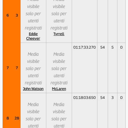
visibile
visibile
solo per
solo per
6
3
utenti
utenti
registrati
registrati
Eddie
Tyrrell
Cheever
01:17:33.270
54
5
0
Media
Media
visibile
visibile
7
7
solo per
solo per
utenti
utenti
registrati
registrati
John Watson
McLaren
01:18:03.650
54
3
0
Media
Media
visibile
visibile
8
28
solo per
solo per
utenti
utenti