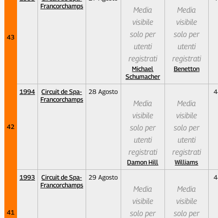
Francorchamps
Media
Media
visibile
visibile
solo per
solo per
43
utenti
utenti
registrati
registrati
Michael
Benetton
Schumacher
1994
Circuit de Spa-
28 Agosto
4
Francorchamps
Media
Media
visibile
visibile
42
solo per
solo per
utenti
utenti
registrati
registrati
Damon Hill
Williams
1993
Circuit de Spa-
29 Agosto
4
Francorchamps
Media
Media
visibile
visibile
41
solo per
solo per