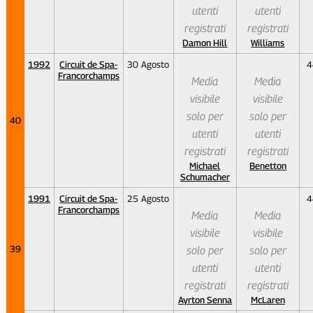
utenti
utenti
registrati
registrati
Damon Hill
Williams
1992
Circuit de Spa-
30 Agosto
4
Francorchamps
Media
Media
visibile
visibile
solo per
solo per
40
utenti
utenti
registrati
registrati
Michael
Benetton
Schumacher
1991
Circuit de Spa-
25 Agosto
4
Francorchamps
Media
Media
visibile
visibile
39
solo per
solo per
utenti
utenti
registrati
registrati
Ayrton Senna
McLaren