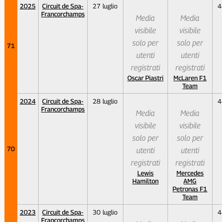
2025
Circuit de Spa-
27 luglio
4
Francorchamps
Media
Media
visibile
visibile
solo per
solo per
71
utenti
utenti
registrati
registrati
Oscar Piastri
McLaren F1
Team
2024
Circuit de Spa-
28 luglio
4
Francorchamps
Media
Media
visibile
visibile
solo per
solo per
70
utenti
utenti
registrati
registrati
Lewis
Mercedes
Hamilton
AMG
Petronas F1
Team
2023
Circuit de Spa-
30 luglio
4
Francorchamps