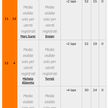
+2 laps
52
15
0
Media
Media
visibile
visibile
11
14
solo per
solo per
utenti
utenti
registrati
registrati
Marc Surer
Ensign
+2 laps
52
19
0
Media
Media
visibile
visibile
solo per
solo per
12
4
utenti
utenti
registrati
registrati
Michele
Tyrrell
Alboreto
+4 laps
50
24
0
Media
Media
visibile
visibile
solo per
solo per