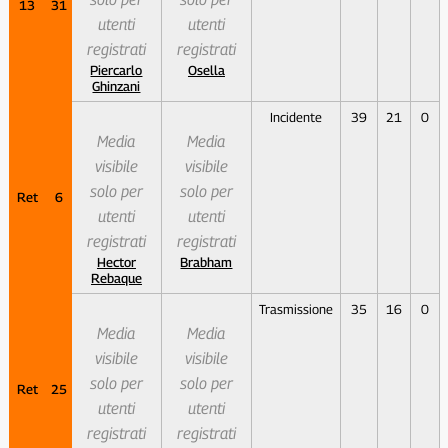
13
31
utenti
utenti
registrati
registrati
Piercarlo
Osella
Ghinzani
Incidente
39
21
0
Media
Media
visibile
visibile
solo per
solo per
Ret
6
utenti
utenti
registrati
registrati
Hector
Brabham
Rebaque
Trasmissione
35
16
0
Media
Media
visibile
visibile
solo per
solo per
Ret
25
utenti
utenti
registrati
registrati