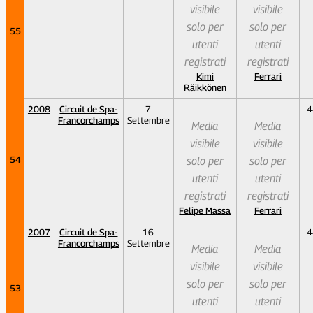
visibile
visibile
solo per
solo per
55
utenti
utenti
registrati
registrati
Kimi
Ferrari
Räikkönen
2008
Circuit de Spa-
7
4
Francorchamps
Settembre
Media
Media
visibile
visibile
54
solo per
solo per
utenti
utenti
registrati
registrati
Felipe Massa
Ferrari
2007
Circuit de Spa-
16
4
Francorchamps
Settembre
Media
Media
visibile
visibile
solo per
solo per
53
utenti
utenti