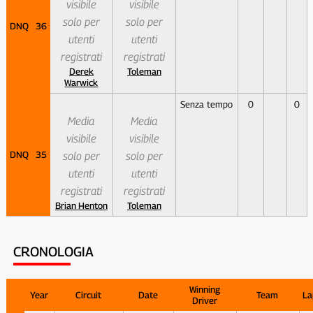
visibile
visibile
solo per
solo per
DNQ
36
utenti
utenti
registrati
registrati
Derek
Toleman
Warwick
Senza tempo
0
0
Media
Media
visibile
visibile
DNQ
35
solo per
solo per
utenti
utenti
registrati
registrati
Brian Henton
Toleman
CRONOLOGIA
Winning
Year
Circuit
Date
Team
La
Driver