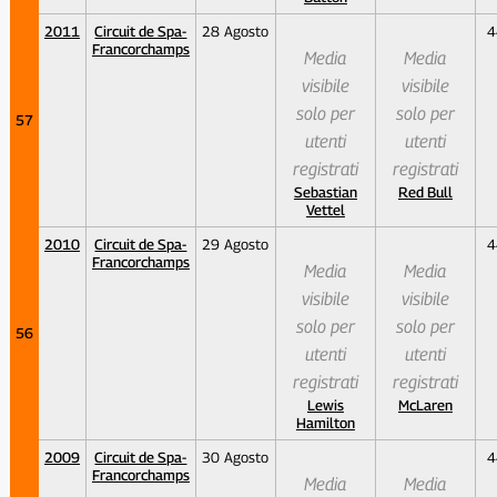
2011
Circuit de Spa-
28 Agosto
4
Francorchamps
Media
Media
visibile
visibile
solo per
solo per
57
utenti
utenti
registrati
registrati
Sebastian
Red Bull
Vettel
2010
Circuit de Spa-
29 Agosto
4
Francorchamps
Media
Media
visibile
visibile
solo per
solo per
56
utenti
utenti
registrati
registrati
Lewis
McLaren
Hamilton
2009
Circuit de Spa-
30 Agosto
4
Francorchamps
Media
Media