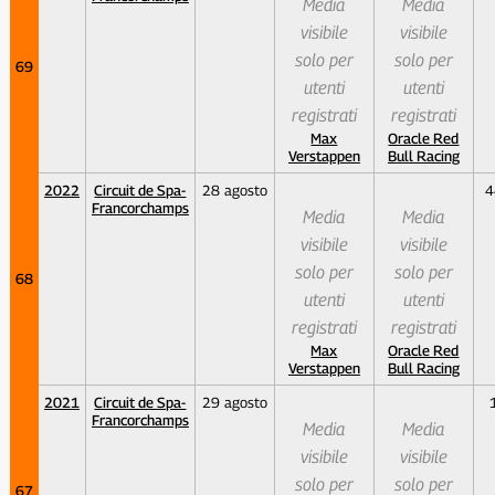
Media
Media
visibile
visibile
solo per
solo per
69
utenti
utenti
registrati
registrati
Max
Oracle Red
Verstappen
Bull Racing
2022
Circuit de Spa-
28 agosto
4
Francorchamps
Media
Media
visibile
visibile
solo per
solo per
68
utenti
utenti
registrati
registrati
Max
Oracle Red
Verstappen
Bull Racing
2021
Circuit de Spa-
29 agosto
Francorchamps
Media
Media
visibile
visibile
solo per
solo per
67