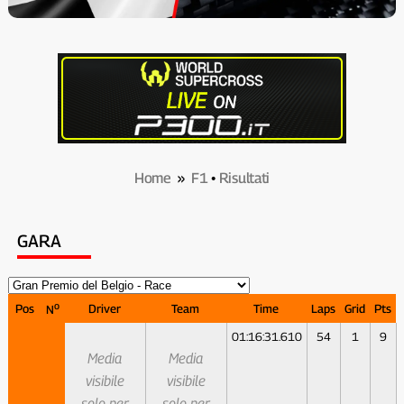
Home
»
F1
•
Risultati
GARA
o
Pos
Driver
Team
Time
Laps
Grid
Pts
N
01:16:31.610
54
1
9
Media
Media
visibile
visibile
solo per
solo per