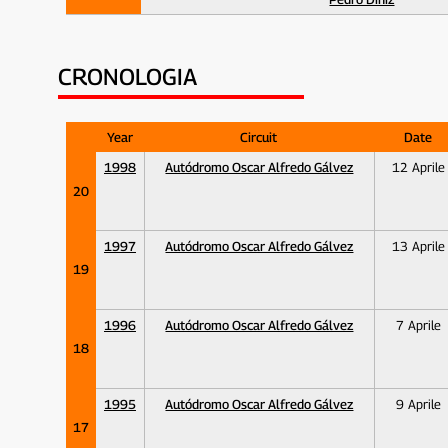
CRONOLOGIA
Year
Circuit
Date
1998
Autódromo Oscar Alfredo Gálvez
12 Aprile
20
1997
Autódromo Oscar Alfredo Gálvez
13 Aprile
19
1996
Autódromo Oscar Alfredo Gálvez
7 Aprile
18
1995
Autódromo Oscar Alfredo Gálvez
9 Aprile
17