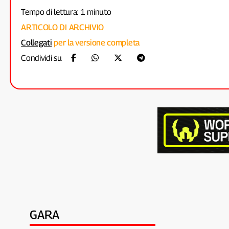
Tempo di lettura: 1 minuto
ARTICOLO DI ARCHIVIO
Collegati
per la versione completa
Condividi su
GARA