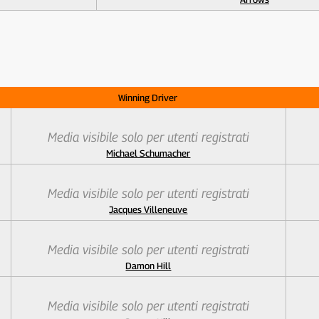
Winning Driver
Media visibile solo per utenti registrati
Michael Schumacher
Media visibile solo per utenti registrati
Jacques Villeneuve
Media visibile solo per utenti registrati
Damon Hill
Media visibile solo per utenti registrati