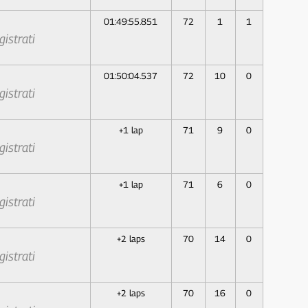
01:49:55.851
72
1
1
gistrati
01:50:04.537
72
10
0
gistrati
+1 lap
71
9
0
gistrati
+1 lap
71
6
0
gistrati
+2 laps
70
14
0
gistrati
+2 laps
70
16
0