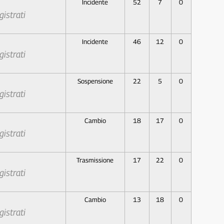
Incidente
52
7
0
gistrati
Incidente
46
12
0
gistrati
Sospensione
22
5
0
gistrati
Cambio
18
17
0
gistrati
Trasmissione
17
22
0
gistrati
Cambio
13
18
0
gistrati