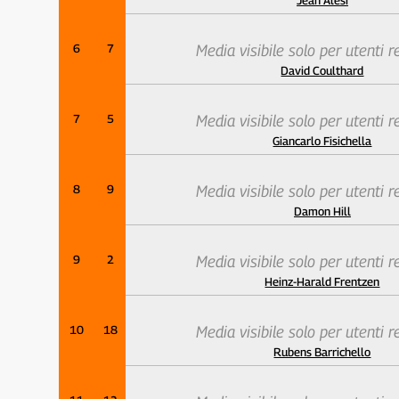
6
7
Media visibile solo per utenti r
David Coulthard
7
5
Media visibile solo per utenti r
Giancarlo Fisichella
8
9
Media visibile solo per utenti r
Damon Hill
9
2
Media visibile solo per utenti r
Heinz-Harald Frentzen
10
18
Media visibile solo per utenti r
Rubens Barrichello