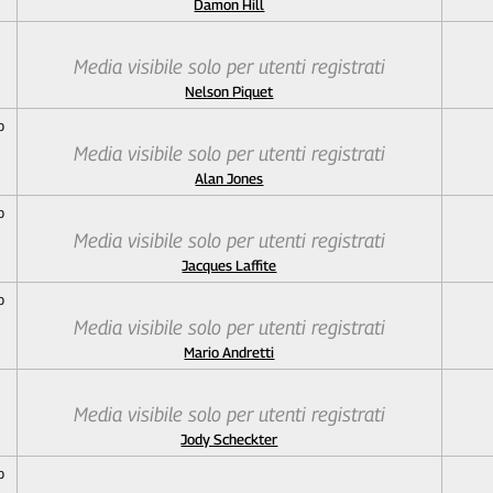
Damon Hill
Media visibile solo per utenti registrati
Nelson Piquet
o
Media visibile solo per utenti registrati
Alan Jones
o
Media visibile solo per utenti registrati
Jacques Laffite
o
Media visibile solo per utenti registrati
Mario Andretti
Media visibile solo per utenti registrati
Jody Scheckter
o