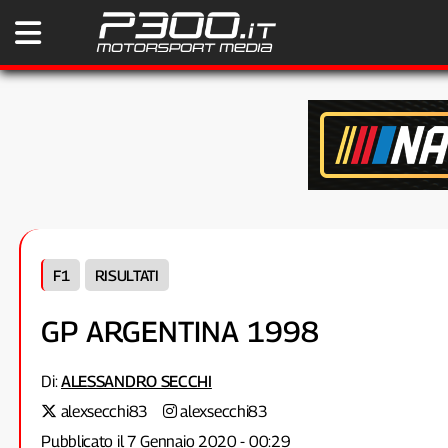
F1
RISULTATI
GP ARGENTINA 1998
Di:
ALESSANDRO SECCHI
alexsecchi83
alexsecchi83
Pubblicato il 7 Gennaio 2020 - 00:29