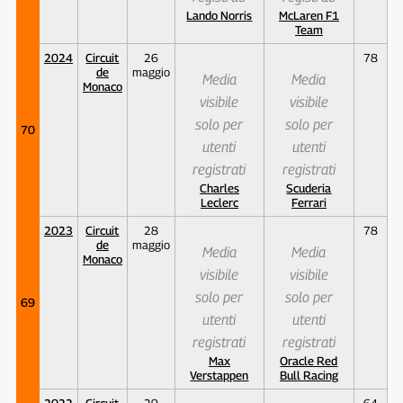
Lando Norris
McLaren F1
Team
2024
Circuit
26
78
de
maggio
Media
Media
Monaco
visibile
visibile
solo per
solo per
70
utenti
utenti
registrati
registrati
Charles
Scuderia
Leclerc
Ferrari
2023
Circuit
28
78
de
maggio
Media
Media
Monaco
visibile
visibile
solo per
solo per
69
utenti
utenti
registrati
registrati
Max
Oracle Red
Verstappen
Bull Racing
2022
Circuit
29
64