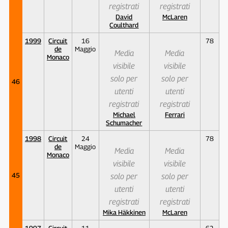
registrati
registrati
David
McLaren
Coulthard
1999
Circuit
16
78
de
Maggio
Media
Media
Monaco
visibile
visibile
solo per
solo per
46
utenti
utenti
registrati
registrati
Michael
Ferrari
Schumacher
1998
Circuit
24
78
de
Maggio
Media
Media
Monaco
visibile
visibile
45
solo per
solo per
utenti
utenti
registrati
registrati
Mika Häkkinen
McLaren
1997
Circuit
11
62