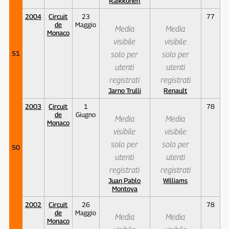
Räikkönen
2004
Circuit
23
77
de
Maggio
Media
Media
Monaco
visibile
visibile
51
solo per
solo per
utenti
utenti
registrati
registrati
Jarno Trulli
Renault
2003
Circuit
1
78
de
Giugno
Media
Media
Monaco
visibile
visibile
solo per
solo per
50
utenti
utenti
registrati
registrati
Juan Pablo
Williams
Montoya
2002
Circuit
26
78
de
Maggio
Media
Media
Monaco