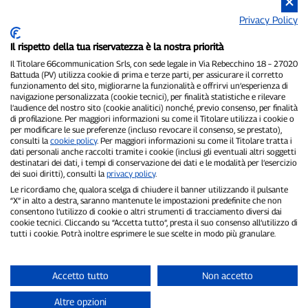
Graham Hill
Lotus
Privacy Policy
1967
Circuit
7
100
de
Maggio
Il rispetto della tua riservatezza è la nostra priorità
Media
Media
Monaco
Il Titolare 66communication Srls, con sede legale in Via Rebecchino 18 – 27020
visibile
visibile
Battuda (PV) utilizza cookie di prima e terze parti, per assicurare il corretto
14
solo per
solo per
funzionamento del sito, migliorarne la funzionalità e offrirvi un’esperienza di
navigazione personalizzata (cookie tecnici), per finalità statistiche e rilevare
utenti
utenti
l’audience del nostro sito (cookie analitici) nonché, previo consenso, per finalità
registrati
registrati
di profilazione. Per maggiori informazioni su come il Titolare utilizza i cookie o
per modificare le sue preferenze (incluso revocare il consenso, se prestato),
Denny Hulme
Brabham
consulti la
cookie policy
. Per maggiori informazioni su come il Titolare tratta i
dati personali anche raccolti tramite i cookie (inclusi gli eventuali altri soggetti
1966
Circuit
22
100
destinatari dei dati, i tempi di conservazione dei dati e le modalità per l’esercizio
de
Maggio
Media
Media
dei suoi diritti), consulti la
privacy policy
.
Monaco
visibile
visibile
Le ricordiamo che, qualora scelga di chiudere il banner utilizzando il pulsante
“X” in alto a destra, saranno mantenute le impostazioni predefinite che non
13
solo per
solo per
consentono l’utilizzo di cookie o altri strumenti di tracciamento diversi dai
utenti
utenti
cookie tecnici. Cliccando su “Accetta tutto”, presta il suo consenso all’utilizzo di
tutti i cookie. Potrà inoltre esprimere le sue scelte in modo più granulare.
registrati
registrati
Jackie Stewart
BRM
1965
Circuit
30
100
Accetto tutto
Non accetto
de
Maggio
Media
Media
Monaco
Altre opzioni