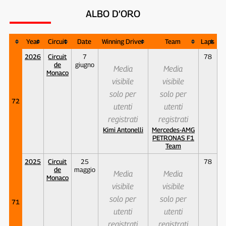
ALBO D’ORO
Year
Circuit
Date
Winning Driver
Team
Laps
2026
Circuit
7
78
de
giugno
Media
Media
Monaco
visibile
visibile
solo per
solo per
72
utenti
utenti
registrati
registrati
Kimi Antonelli
Mercedes-AMG
PETRONAS F1
Team
2025
Circuit
25
78
de
maggio
Media
Media
Monaco
visibile
visibile
solo per
solo per
71
utenti
utenti
registrati
registrati