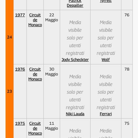
Patrick
Tyrrell
Depailler
1977
Circuit
22
76
de
Maggio
Media
Media
Monaco
visibile
visibile
24
solo per
solo per
utenti
utenti
registrati
registrati
Jody Scheckter
Wolf
1976
Circuit
30
78
de
Maggio
Media
Media
Monaco
visibile
visibile
23
solo per
solo per
utenti
utenti
registrati
registrati
Niki Lauda
Ferrari
1975
Circuit
11
75
de
Maggio
Media
Media
Monaco