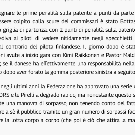
egnare le prime penalità sulla patente a punti da parte
ssere colpito dalla scure dei commissari è stato Bottas
 griglia di partenza, con 2 punti di penalità sulla patent
ediva ai piloti di vedere nitidamente negli specchiett
 al contrario del pilota finlandese. Il giorno dopo è st
sioni avute a inizio gara con Kimi Raikkonen e Pastor M
a; se il danese ha effettivamente una responsabilità nell
o dopo aver forato la gomma posteriore sinistra a seguito
egli ultimi anni la Federazione ha approvato una serie d
DRS e le Pirelli a degrado rapido, ma nonostante questo si
nte una manovra di sorpasso, non tenendo conto del fatt
a sè il pubblico tramite un gran numero di sorpassi facili (
itare la lotta corpo a corpo (che poi è ciò che attira la m