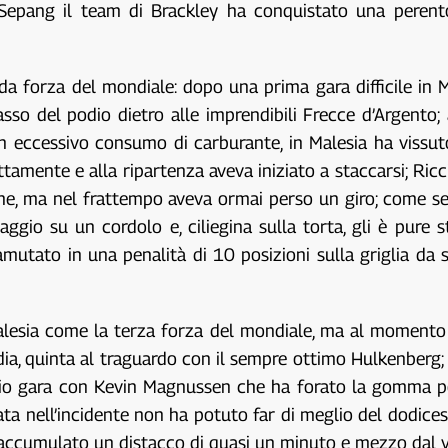
 Sepang il team di Brackley ha conquistato una perent
 forza del mondiale: dopo una prima gara difficile in Ma
sso del podio dietro alle imprendibili Frecce d’Argento
un eccessivo consumo di carburante, in Malesia ha vissut
ttamente e alla ripartenza aveva iniziato a staccarsi; Ric
one, ma nel frattempo aveva ormai perso un giro; come se
ssaggio su un cordolo e, ciliegina sulla torta, gli è pu
mutato in una penalità di 10 posizioni sulla griglia da
 Malesia come la terza forza del mondiale, ma al moment
ia, quinta al traguardo con il sempre ottimo Hulkenberg; l
nizio gara con Kevin Magnussen che ha forato la gomma po
ta nell’incidente non ha potuto far di meglio del dodice
accumulato un distacco di quasi un minuto e mezzo dal v