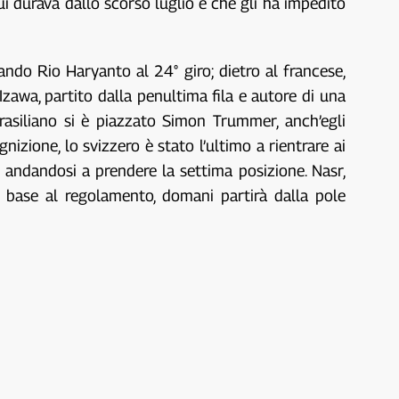
ui durava dallo scorso luglio e che gli ha impedito
ando Rio Haryanto al 24° giro; dietro al francese,
awa, partito dalla penultima fila e autore di una
rasiliano si è piazzato Simon Trummer, anch’egli
nizione, lo svizzero è stato l’ultimo a rientrare ai
 andandosi a prendere la settima posizione. Nasr,
 base al regolamento, domani partirà dalla pole