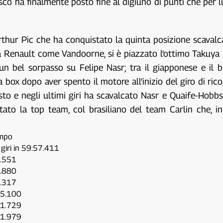
sco ha finalmente posto fine al digiuno di punti che per l
Arthur Pic che ha conquistato la quinta posizione scavalc
 Renault come Vandoorne, si è piazzato l’ottimo Takuya Iz
n bel sorpasso su Felipe Nasr; tra il giapponese e il b
 box dopo aver spento il motore all’inizio del giro di ricog
to e negli ultimi giri ha scavalcato Nasr e Quaife-Hobbs
to la top team, col brasiliano del team Carlin che, in
mpo
giri in 59:57.411
1.551
5.880
6.317
15.100
21.729
21.979