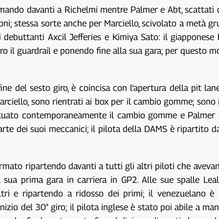
ndo davanti a Richelmi mentre Palmer e Abt, scattati dal 
i; stessa sorte anche per Marciello, scivolato a metà gru
i debuttanti Axcil Jefferies e Kimiya Sato: il giapponese 
 il guardrail e ponendo fine alla sua gara; per questo m
 fine del sesto giro, è coincisa con l’apertura della pit
 Marciello, sono rientrati ai box per il cambio gomme; sono i
fettuato contemporaneamente il cambio gomme e Palmer è 
rte dei suoi meccanici; il pilota della DAMS è ripartito d
to ripartendo davanti a tutti gli altri piloti che avevano
sua prima gara in carriera in GP2. Alle sue spalle Leal,
altri e ripartendo a ridosso dei primi; il venezuelano 
nizio del 30° giro; il pilota inglese è stato poi abile a 