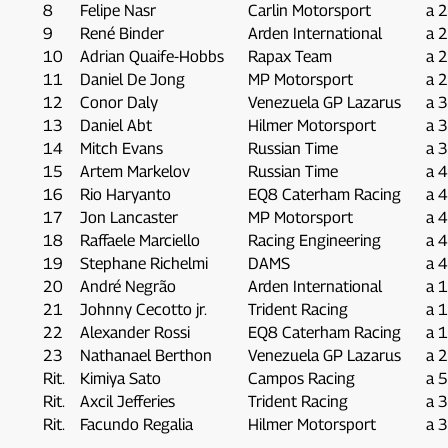
8
Felipe Nasr
Carlin Motorsport
a 
9
René Binder
Arden International
a 
10
Adrian Quaife-Hobbs
Rapax Team
a 
11
Daniel De Jong
MP Motorsport
a 
12
Conor Daly
Venezuela GP Lazarus
a 
13
Daniel Abt
Hilmer Motorsport
a 
14
Mitch Evans
Russian Time
a 
15
Artem Markelov
Russian Time
a 
16
Rio Haryanto
EQ8 Caterham Racing
a 
17
Jon Lancaster
MP Motorsport
a 
18
Raffaele Marciello
Racing Engineering
a 
19
Stephane Richelmi
DAMS
a 
20
André Negrão
Arden International
a 
21
Johnny Cecotto jr.
Trident Racing
a 
22
Alexander Rossi
EQ8 Caterham Racing
a 
23
Nathanael Berthon
Venezuela GP Lazarus
a 2
Rit.
Kimiya Sato
Campos Racing
a 5
Rit.
Axcil Jefferies
Trident Racing
a 3
Rit.
Facundo Regalia
Hilmer Motorsport
a 3