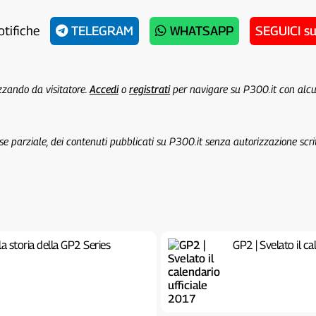
otifiche
TELEGRAM
WHATSAPP
SEGUICI s
izzando da visitatore.
Accedi
o
registrati
per navigare su P300.it con alc
 se parziale, dei contenuti pubblicati su P300.it senza autorizzazione scri
a storia della GP2 Series
GP2 | Svelato il c