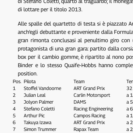
di Stefano Coletti, quarto al traguardo; il monega
di lottare per il titolo 2013.
Alle spalle del quartetto di testa si è piazzato 
anch’egli debuttante e proveniente dalla Formula
gran rimonta conclusasi al penultimo giro con u
protagonista di una gran gara: partito dalla corsia
box per il cambio gomme, è ripartito al nono pos
Binder e lo stesso Quaife-Hobbs hanno completa
position.
Pos.
Pilota
Team
Te
1
Stoffel Vandoorne
ART Grand Prix
32 
2
Julian Leal
Carlin Motorsport
a 
3
Jolyon Palmer
DAMS
a 
4
Stefano Coletti
Racing Engineering
a 
5
Arthur Pic
Campos Racing
a 
6
Takuya Izawa
ART Grand Prix
a 
7
Simon Trummer
Rapax Team
a 