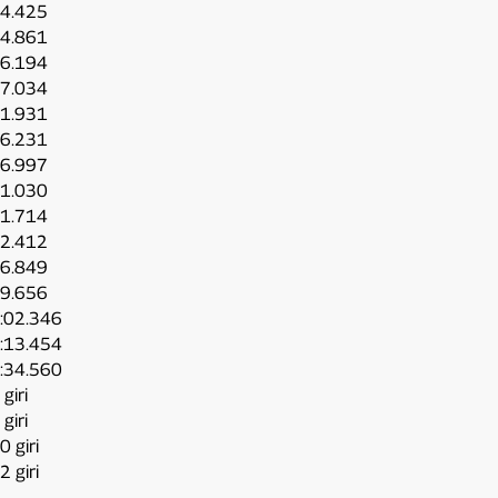
24.425
24.861
26.194
27.034
31.931
36.231
36.997
41.030
41.714
42.412
46.849
49.656
1:02.346
1:13.454
1:34.560
 giri
 giri
0 giri
2 giri