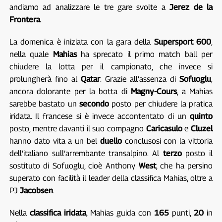
andiamo ad analizzare le tre gare svolte a
Jerez de la
Frontera
.
La domenica è iniziata con la gara della
Supersport 600
,
nella quale
Mahias
ha sprecato il primo match ball per
chiudere la lotta per il campionato, che invece si
prolungherà fino al
Qatar
. Grazie all’assenza di
Sofuoglu
,
ancora dolorante per la botta di
Magny-Cours
, a Mahias
sarebbe bastato un
secondo
posto per chiudere la pratica
iridata. Il francese si è invece accontentato di un
quinto
posto, mentre davanti il suo compagno
Caricasulo
e
Cluzel
hanno dato vita a un bel
duello
conclusosi con la vittoria
dell’italiano sull’arrembante transalpino. Al
terzo
posto il
sostituto di Sofuoglu, cioè Anthony
West
, che ha persino
superato con facilità il leader della classifica Mahias, oltre a
PJ
Jacobsen
.
Nella
classifica iridata
, Mahias guida con
165
punti,
20
in