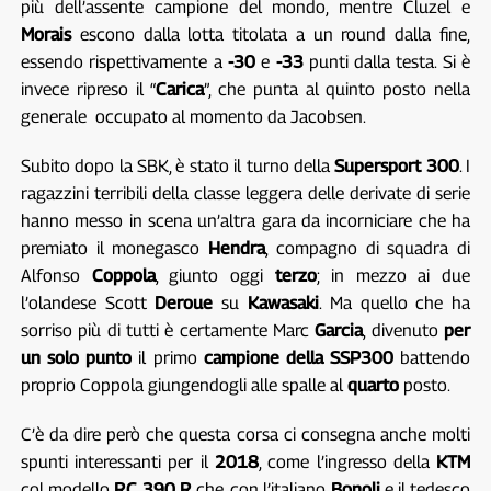
più dell’assente campione del mondo, mentre Cluzel e
Morais
escono dalla lotta titolata a un round dalla fine,
essendo rispettivamente a
-30
e
-33
punti dalla testa. Si è
invece ripreso il “
Carica
”, che punta al quinto posto nella
generale occupato al momento da Jacobsen.
Subito dopo la SBK, è stato il turno della
Supersport 300
. I
ragazzini terribili della classe leggera delle derivate di serie
hanno messo in scena un’altra gara da incorniciare che ha
premiato il monegasco
Hendra
, compagno di squadra di
Alfonso
Coppola
, giunto oggi
terzo
; in mezzo ai due
l’olandese Scott
Deroue
su
Kawasaki
. Ma quello che ha
sorriso più di tutti è certamente Marc
Garcia
, divenuto
per
un solo punto
il primo
campione della SSP300
battendo
proprio Coppola giungendogli alle spalle al
quarto
posto.
C’è da dire però che questa corsa ci consegna anche molti
spunti interessanti per il
2018
, come l’ingresso della
KTM
col modello
RC 390 R
che, con l’italiano
Bonoli
e il tedesco