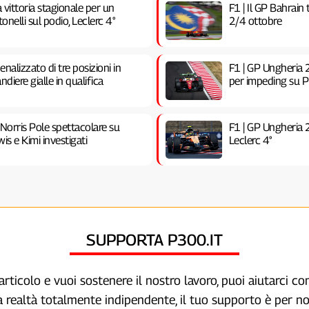
vittoria stagionale per un
F1 | Il GP Bahrain
nelli sul podio, Leclerc 4°
2/4 ottobre
nalizzato di tre posizioni in
F1 | GP Ungheria 2
ndiere gialle in qualifica
per impeding su Pia
 Norris Pole spettacolare su
F1 | GP Ungheria 
is e Kimi investigati
Leclerc 4°
SUPPORTA P300.IT
articolo e vuoi sostenere il nostro lavoro, puoi aiutarci c
a realtà totalmente indipendente, il tuo supporto è per no