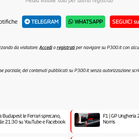
Media visibile solo per utenti registrati
otifiche
TELEGRAM
WHATSAPP
SEGUICI s
izzando da visitatore.
Accedi
o
registrati
per navigare su P300.it con alc
 se parziale, dei contenuti pubblicati su P300.it senza autorizzazione scri
a Budapest le Ferrari sprecano,
F1 | GP Ungheria 20
 alle 21:30 su YouTube e Facebook
Norris