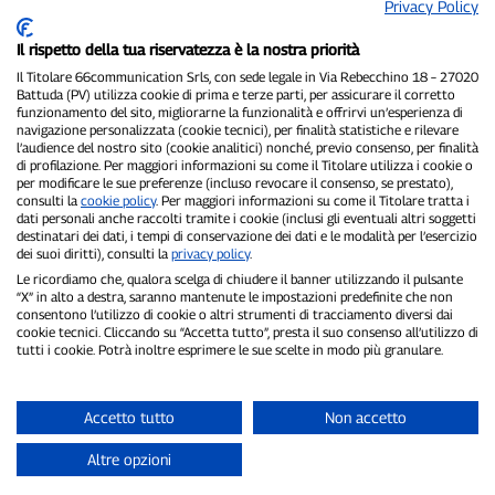
Privacy Policy
Il rispetto della tua riservatezza è la nostra priorità
Il Titolare 66communication Srls, con sede legale in Via Rebecchino 18 – 27020
Battuda (PV) utilizza cookie di prima e terze parti, per assicurare il corretto
funzionamento del sito, migliorarne la funzionalità e offrirvi un’esperienza di
navigazione personalizzata (cookie tecnici), per finalità statistiche e rilevare
P300.it è una Testata Giornalistica indipendente
l’audience del nostro sito (cookie analitici) nonché, previo consenso, per finalità
Registrazione numero 1/2021 del 1/2/2021 - Tribunale di Pavia
di profilazione. Per maggiori informazioni su come il Titolare utilizza i cookie o
per modificare le sue preferenze (incluso revocare il consenso, se prestato),
Proprietario ed editore:
66communication Srls
- P.IVA
consulti la
cookie policy
. Per maggiori informazioni su come il Titolare tratta i
02798890188
dati personali anche raccolti tramite i cookie (inclusi gli eventuali altri soggetti
Direttore Responsabile:
Alessandro Secchi
- Vicedirettore:
Federico
destinatari dei dati, i tempi di conservazione dei dati e le modalità per l’esercizio
Benedusi
dei suoi diritti), consulti la
privacy policy
.
Privacy Policy
-
Cookie Policy
Le ricordiamo che, qualora scelga di chiudere il banner utilizzando il pulsante
“X” in alto a destra, saranno mantenute le impostazioni predefinite che non
"Se è successo davvero, lo trovi su P300.it"
consentono l’utilizzo di cookie o altri strumenti di tracciamento diversi dai
cookie tecnici. Cliccando su “Accetta tutto”, presta il suo consenso all’utilizzo di
tutti i cookie. Potrà inoltre esprimere le sue scelte in modo più granulare.
Copyright © P300.it 2012-2026
Accetto tutto
Non accetto
Altre opzioni