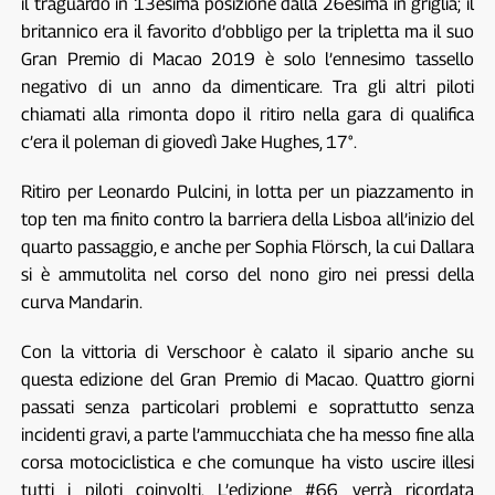
il traguardo in 13esima posizione dalla 26esima in griglia; il
britannico era il favorito d’obbligo per la tripletta ma il suo
Gran Premio di Macao 2019 è solo l’ennesimo tassello
negativo di un anno da dimenticare. Tra gli altri piloti
chiamati alla rimonta dopo il ritiro nella gara di qualifica
c’era il poleman di giovedì Jake Hughes, 17°.
Ritiro per Leonardo Pulcini, in lotta per un piazzamento in
top ten ma finito contro la barriera della Lisboa all’inizio del
quarto passaggio, e anche per Sophia Flörsch, la cui Dallara
si è ammutolita nel corso del nono giro nei pressi della
curva Mandarin.
Con la vittoria di Verschoor è calato il sipario anche su
questa edizione del Gran Premio di Macao. Quattro giorni
passati senza particolari problemi e soprattutto senza
incidenti gravi, a parte l’ammucchiata che ha messo fine alla
corsa motociclistica e che comunque ha visto uscire illesi
tutti i piloti coinvolti. L’edizione #66 verrà ricordata