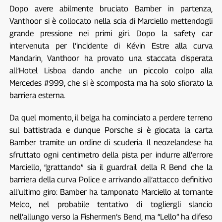
Dopo avere abilmente bruciato Bamber in partenza,
Vanthoor si è collocato nella scia di Marciello mettendogli
grande pressione nei primi giri. Dopo la safety car
intervenuta per l’incidente di Kévin Estre alla curva
Mandarin, Vanthoor ha provato una staccata disperata
all’Hotel Lisboa dando anche un piccolo colpo alla
Mercedes #999, che si è scomposta ma ha solo sfiorato la
barriera esterna.
Da quel momento, il belga ha cominciato a perdere terreno
sul battistrada e dunque Porsche si è giocata la carta
Bamber tramite un ordine di scuderia. Il neozelandese ha
sfruttato ogni centimetro della pista per indurre all’errore
Marciello, “grattando” sia il guardrail della R Bend che la
barriera della curva Police e arrivando all’attacco definitivo
all’ultimo giro: Bamber ha tamponato Marciello al tornante
Melco, nel probabile tentativo di togliergli slancio
nell’allungo verso la Fishermen’s Bend, ma “Lello” ha difeso