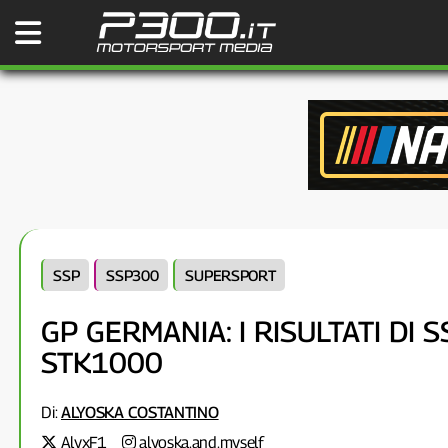
SSP
SSP300
SUPERSPORT
GP GERMANIA: I RISULTATI DI 
STK1000
Di:
ALYOSKA COSTANTINO
AlyxF1
alyoska.and.myself