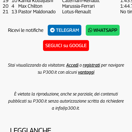
19
10
Kamui Kobayashi
Caterham-Renault
1:43
20
4
Max Chilton
Marussia-Ferrari
1:44
21
13
Pastor Maldonado
Lotus-Renault
No ti
Ricevi le notifiche
TELEGRAM
WHATSAPP
SEGUICI su GOOGLE
Stai visualizzando da visitatore.
Accedi
o
registrati
per navigare
su P300.it con alcuni
vantaggi
È vietata la riproduzione, anche se parziale, dei contenuti
pubblicati su P300.it senza autorizzazione scritta da richiedere
a info@p300.it.
LEGGI ANCHE