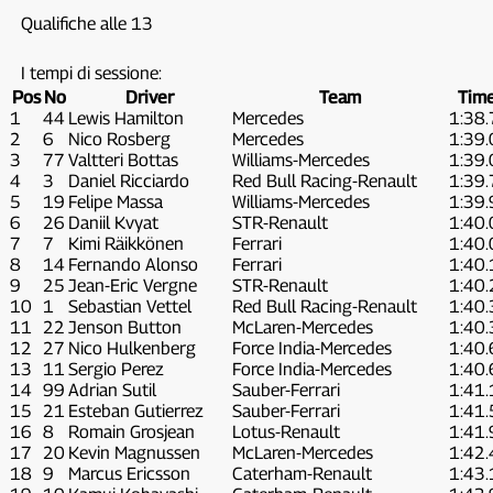
Qualifiche alle 13
I tempi di sessione:
Pos
No
Driver
Team
Tim
1
44
Lewis Hamilton
Mercedes
1:38
2
6
Nico Rosberg
Mercedes
1:39
3
77
Valtteri Bottas
Williams-Mercedes
1:39
4
3
Daniel Ricciardo
Red Bull Racing-Renault
1:39
5
19
Felipe Massa
Williams-Mercedes
1:39
6
26
Daniil Kvyat
STR-Renault
1:40
7
7
Kimi Räikkönen
Ferrari
1:40
8
14
Fernando Alonso
Ferrari
1:40
9
25
Jean-Eric Vergne
STR-Renault
1:40
10
1
Sebastian Vettel
Red Bull Racing-Renault
1:40
11
22
Jenson Button
McLaren-Mercedes
1:40
12
27
Nico Hulkenberg
Force India-Mercedes
1:40
13
11
Sergio Perez
Force India-Mercedes
1:40
14
99
Adrian Sutil
Sauber-Ferrari
1:41
15
21
Esteban Gutierrez
Sauber-Ferrari
1:41
16
8
Romain Grosjean
Lotus-Renault
1:41
17
20
Kevin Magnussen
McLaren-Mercedes
1:42
18
9
Marcus Ericsson
Caterham-Renault
1:43