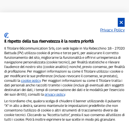
Privacy Policy
Il rispetto della tua riservatezza è la nostra priorità
Il Titolare 66communication Srls, con sede legale in Via Rebecchino 18 – 27020
Battuda (PV) utilizza cookie di prima e terze parti, per assicurare il corretto
funzionamento del sito, migliorarne la funzionalità e offrirvi un’esperienza di
navigazione personalizzata (cookie tecnici), per finalità statistiche e rilevare
l’audience del nostro sito (cookie analitici) nonché, previo consenso, per finalità
di profilazione. Per maggiori informazioni su come il Titolare utilizza i cookie o
per modificare le sue preferenze (incluso revocare il consenso, se prestato),
consulti la
cookie policy
. Per maggiori informazioni su come il Titolare tratta i
dati personali anche raccolti tramite i cookie (inclusi gli eventuali altri soggetti
destinatari dei dati, i tempi di conservazione dei dati e le modalità per l’esercizio
dei suoi diritti), consulti la
privacy policy
.
Le ricordiamo che, qualora scelga di chiudere il banner utilizzando il pulsante
“X” in alto a destra, saranno mantenute le impostazioni predefinite che non
consentono l’utilizzo di cookie o altri strumenti di tracciamento diversi dai
cookie tecnici. Cliccando su “Accetta tutto”, presta il suo consenso all’utilizzo di
tutti i cookie. Potrà inoltre esprimere le sue scelte in modo più granulare.