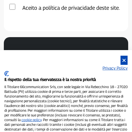
Aceito a política de privacidade deste site.
Privacy Policy
Il rispetto della tua riservatezza è la nostra priorità
P300.it é um jornal independente.
Número de registro 1/2021 de 01/02/2021 - Tribunal de Pavia.
Il Titolare 66communication Srls, con sede legale in Via Rebecchino 18 – 27020
Battuda (PV) utilizza cookie di prima e terze parti, per assicurare il corretto
Proprietário e editor:
66communication Srls
- Número de IVA
funzionamento del sito, migliorarne la funzionalità e offrirvi un’esperienza di
02798890188.
navigazione personalizzata (cookie tecnici), per finalità statistiche e rilevare
Editor-chefe:
Alessandro Secchi
- Editor adjunto:
Federico Benedusi.
l’audience del nostro sito (cookie analitici) nonché, previo consenso, per finalità
Política de Privacidade
-
Política de Cookies.
di profilazione. Per maggiori informazioni su come il Titolare utilizza i cookie o
per modificare le sue preferenze (incluso revocare il consenso, se prestato),
consulti la
cookie policy
. Per maggiori informazioni su come il Titolare tratta i
"Se isso realmente aconteceu, você encontrará no P300.it"
dati personali anche raccolti tramite i cookie (inclusi gli eventuali altri soggetti
destinatari dei dati, i tempi di conservazione dei dati e le modalità per l’esercizio