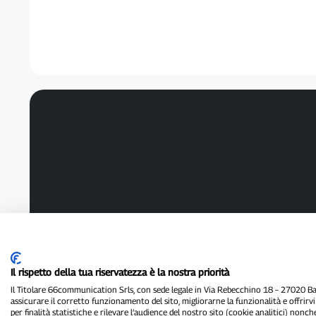
Il rispetto della tua riservatezza è la nostra priorità
Il Titolare 66communication Srls, con sede legale in Via Rebecchino 18 – 27020 Batt
assicurare il corretto funzionamento del sito, migliorarne la funzionalità e offrirv
per finalità statistiche e rilevare l’audience del nostro sito (cookie analitici) nonch