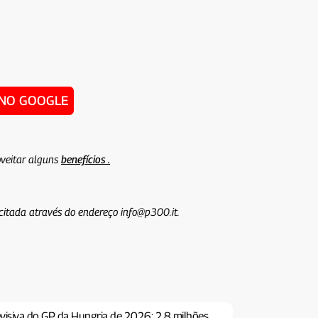
 NO GOOGLE
veitar alguns
benefícios .
icitada através do endereço info@p300.it.
levisiva do GP da Hungria de 2026: 2,8 milhões