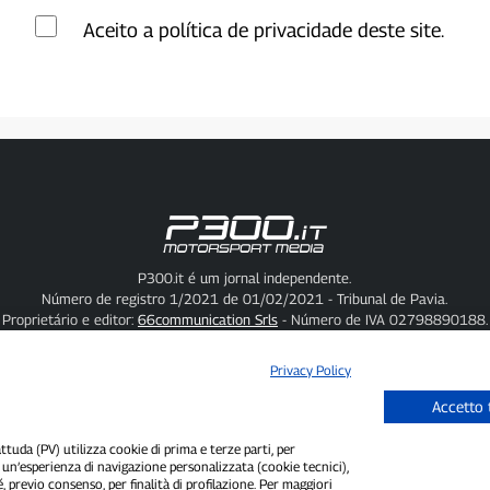
Aceito a política de privacidade deste site.
P300.it é um jornal independente.
Número de registro 1/2021 de 01/02/2021 - Tribunal de Pavia.
Proprietário e editor:
66communication Srls
- Número de IVA 02798890188.
Editor-chefe:
Alessandro Secchi
- Editor adjunto:
Federico Benedusi.
Política de Privacidade
-
Política de Cookies.
Privacy Policy
"Se isso realmente aconteceu, você encontrará no P300.it"
Accetto 
Copyright © P300.it 2012-2026
uda (PV) utilizza cookie di prima e terze parti, per
i un’esperienza di navigazione personalizzata (cookie tecnici),
é, previo consenso, per finalità di profilazione. Per maggiori