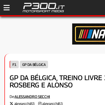
F1
GP DA BÉLGICA
GP DA BÉLGICA, TREINO LIVRE
ROSBERG E ALONSO
De:
ALESSANDRO SECCHI
alexsecchi83
alexsecchi83