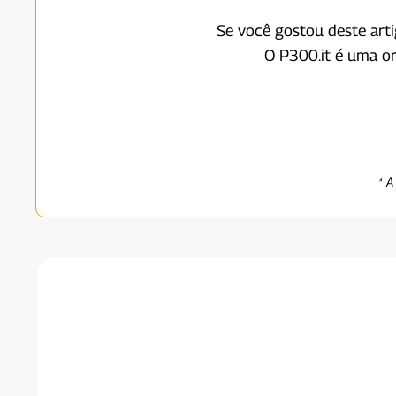
Se você gostou deste art
O P300.it é uma o
* A