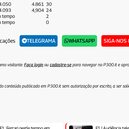
4.050
4.861
30
4.093
4,904
24
 tempo
2
 tempo
0
icações
TELEGRAMA
WHATSAPP
SIGA-NOS
omo visitante.
Faça login
ou
cadastre-se
para navegar no P300.it e apro
do conteúdo publicado em P300.it sem autorização por escrito, a ser sol
F1: Ferrari perde tempo em
F1 | Audiência te