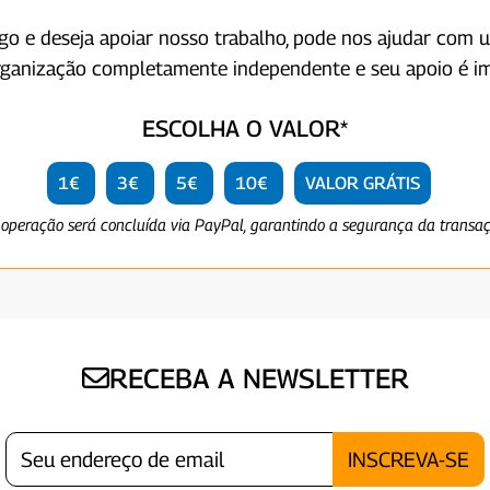
igo e deseja apoiar nosso trabalho, pode nos ajudar com 
rganização completamente independente e seu apoio é im
ESCOLHA O VALOR*
1€
3€
5€
10€
VALOR GRÁTIS
 operação será concluída via PayPal, garantindo a segurança da transa
RECEBA A NEWSLETTER