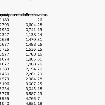
po/Aposentado
Brecha
voltas
9.189
26
9.793
0,604
28
9.930
0,741
19
0.327
1,138
24
0.659
1.470
31
0.677
1.488
26
0,725
1.536
25
0.977
1.788
16
1.074
1,885
31
1.077
1,888
26
1.383
2,194
26
1.450
2,261
29
1.573
2.384
28
2.196
3.007
25
2.234
3,045
18
2.776
3.587
23
3.955
4.766
7
4.040
4.851
18