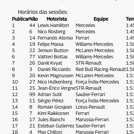
Horários das sessões:
Publicar
Não
Motorista
Equipe
Tem
1
44
Lewis Hamilton
Mercedes
1:4
2
6
Nico Rosberg
Mercedes
1:4
3
14
Fernando Alonso
Ferrari
1:4
4
19
Felipe Massa
Williams-Mercedes
1:5
5
22
Jenson Button
McLaren-Mercedes
1:5
6
77
Valtteri Bottas
Williams-Mercedes
1:5
7
26
Daniil Kvyat
STR-Renault
1:5
8
3
Daniel Ricciardo
Red Bull Racing-Renault
1:5
9
20
Kevin Magnussen
McLaren-Mercedes
1:5
10
27
Nico Hulkenberg
Força Índia-Mercedes
1:5
11
25
Jean-Érico Vergne
STR-Renault
1:5
12
99
Adrian Sutil
Sauber-Ferrari
1:5
13
11
Sérgio Pérez
Força Índia-Mercedes
1:5
14
8
Romain Grosjean
Lotus-Renault
1:5
15
7
Kimi Raikkonen
Ferrari
1:5
16
17
Jules Bianchi
Marussia-Ferrari
1:5
17
21
Esteban Gutierrez
Sauber-Ferrari
1:5
18
4
Max Chilton
Marussia-Ferrari
1:5