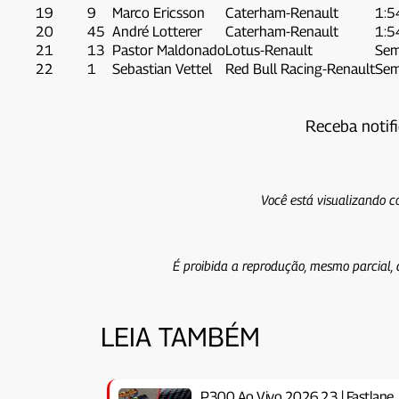
19
9
Marco Ericsson
Caterham-Renault
1:5
20
45
André Lotterer
Caterham-Renault
1:5
21
13
Pastor Maldonado
Lotus-Renault
Sem
22
1
Sebastian Vettel
Red Bull Racing-Renault
Sem
Receba notif
Você está visualizando c
É proibida a reprodução, mesmo parcial, 
LEIA TAMBÉM
P300 Ao Vivo 2026.23 | Fastlane, 