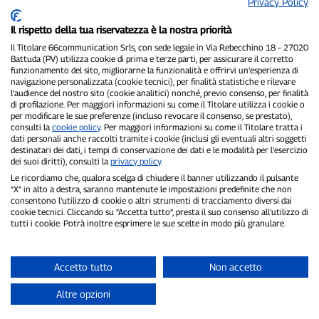
Privacy Policy
Il rispetto della tua riservatezza è la nostra priorità
Il Titolare 66communication Srls, con sede legale in Via Rebecchino 18 – 27020
Battuda (PV) utilizza cookie di prima e terze parti, per assicurare il corretto
funzionamento del sito, migliorarne la funzionalità e offrirvi un’esperienza di
navigazione personalizzata (cookie tecnici), per finalità statistiche e rilevare
P300.it è una Testata Giornalistica indipendente
l’audience del nostro sito (cookie analitici) nonché, previo consenso, per finalità
Registrazione numero 1/2021 del 1/2/2021 - Tribunale di Pavia
di profilazione. Per maggiori informazioni su come il Titolare utilizza i cookie o
per modificare le sue preferenze (incluso revocare il consenso, se prestato),
Proprietario ed editore:
66communication Srls
- P.IVA
consulti la
cookie policy
. Per maggiori informazioni su come il Titolare tratta i
02798890188
dati personali anche raccolti tramite i cookie (inclusi gli eventuali altri soggetti
Direttore Responsabile:
Alessandro Secchi
- Vicedirettore:
Federico
destinatari dei dati, i tempi di conservazione dei dati e le modalità per l’esercizio
Benedusi
dei suoi diritti), consulti la
privacy policy
.
Privacy Policy
-
Cookie Policy
Le ricordiamo che, qualora scelga di chiudere il banner utilizzando il pulsante
“X” in alto a destra, saranno mantenute le impostazioni predefinite che non
"Se è successo davvero, lo trovi su P300.it"
consentono l’utilizzo di cookie o altri strumenti di tracciamento diversi dai
cookie tecnici. Cliccando su “Accetta tutto”, presta il suo consenso all’utilizzo di
tutti i cookie. Potrà inoltre esprimere le sue scelte in modo più granulare.
Copyright © P300.it 2012-2026
Accetto tutto
Non accetto
Altre opzioni