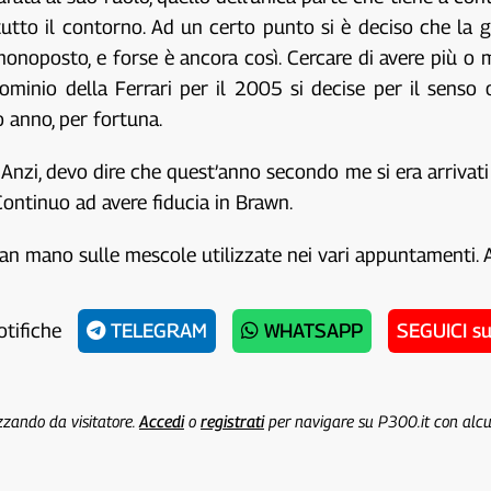
 tutto il contorno. Ad un certo punto si è deciso che l
e monoposto, e forse è ancora così. Cercare di avere più 
 dominio della Ferrari per il 2005 si decise per il se
o anno, per fortuna.
Anzi, devo dire che quest’anno secondo me si era arrivati
ontinuo ad avere fiducia in Brawn.
man mano sulle mescole utilizzate nei vari appuntamenti.
otifiche
TELEGRAM
WHATSAPP
SEGUICI s
izzando da visitatore.
Accedi
o
registrati
per navigare su P300.it con alc