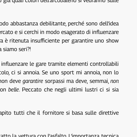
à quali colori dell’arcobaleno si vedranno sulle
do abbastanza debilitante, perché sono dell’idea
cato e si cerchi in modo esagerato di influenzare
ra è ritenuta insufficiente per garantire uno show
 siamo seri?!
nfluenzare le gare tramite elementi controllabili
lo, ci si annoia. Se uno sport mi annoia, non lo
a non deve
garantire
sorpassi ma deve, semmai,
non
non
belle
. Peccato che negli ultimi lustri ci si sia
o tutti che il fornitore si basa sulle direttive
tto la vettura con l’asfalto. L’importanza tecnica