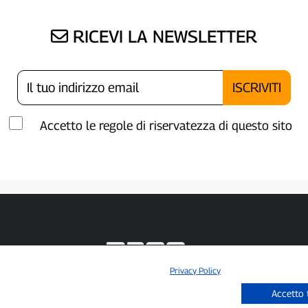
RICEVI LA NEWSLETTER
Accetto le regole di riservatezza di questo sito
Privacy Policy
P300.it è una Testata Giornalistica indipendente
Accetto 
Registrazione numero 1/2021 del 1/2/2021 - Tribunale di Pavia
Proprietario ed editore:
66communication Srls
- P.IVA 02798890188