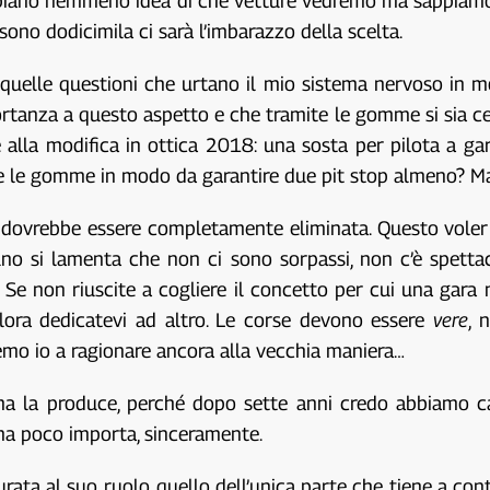
iano nemmeno idea di che vetture vedremo ma sappiamo gi
ono dodicimila ci sarà l’imbarazzo della scelta.
uelle questioni che urtano il mio sistema nervoso in mo
rtanza a questo aspetto e che tramite le gomme si sia cer
re alla modifica in ottica 2018: una sosta per pilota a ga
e le gomme in modo da garantire due pit stop almeno? Ma
dovrebbe essere completamente eliminata. Questo voler i
no si lamenta che non ci sono sorpassi, non c’è spettaco
. Se non riuscite a cogliere il concetto per cui una gar
allora dedicatevi ad altro. Le corse devono essere
vere
, 
mo io a ragionare ancora alla vecchia maniera…
la produce, perché dopo sette anni credo abbiamo capit
hama poco importa, sinceramente.
 al suo ruolo, quello dell’unica parte che tiene a conta