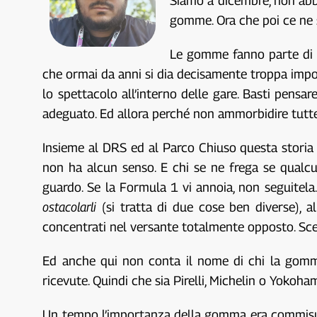
Siamo a dicembre, non abb
gomme. Ora che poi ce ne s
Le gomme fanno parte di q
che ormai da anni si dia decisamente troppa impo
lo spettacolo all’interno delle gare. Basti pensa
adeguato. Ed allora perché non ammorbidire tutt
Insieme al DRS ed al Parco Chiuso questa storia 
non ha alcun senso. E chi se ne frega se qualcu
guardo. Se la Formula 1 vi annoia, non seguitela
ostacolarli
(si tratta di due cose ben diverse), 
concentrati nel versante totalmente opposto. Sce
Ed anche qui non conta il nome di chi la gomma 
ricevute. Quindi che sia Pirelli, Michelin o Yoko
Un tempo l’importanza della gomma era commisurata