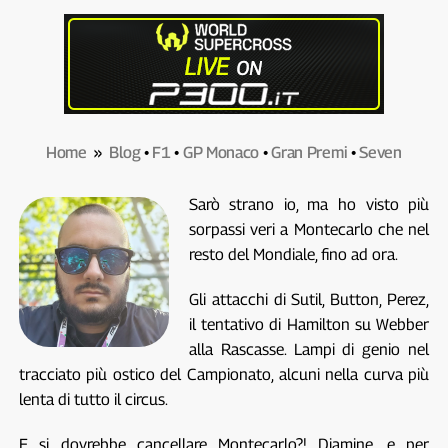
Home
»
Blog
•
F1
•
GP Monaco
•
Gran Premi
•
Seven
Sarò strano io, ma ho visto più
sorpassi veri a Montecarlo che nel
resto del Mondiale, fino ad ora.
Gli attacchi di Sutil, Button, Perez,
il tentativo di Hamilton su Webber
alla Rascasse. Lampi di genio nel
tracciato più ostico del Campionato, alcuni nella curva più
lenta di tutto il circus.
E si dovrebbe cancellare Montecarlo?! Diamine, e per