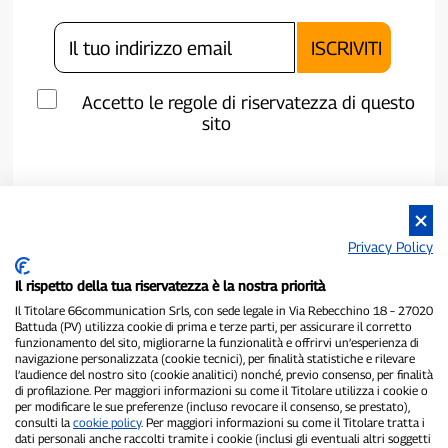
Accetto le regole di riservatezza di questo
sito
Privacy Policy
Il rispetto della tua riservatezza è la nostra priorità
Il Titolare 66communication Srls, con sede legale in Via Rebecchino 18 – 27020
Battuda (PV) utilizza cookie di prima e terze parti, per assicurare il corretto
funzionamento del sito, migliorarne la funzionalità e offrirvi un’esperienza di
navigazione personalizzata (cookie tecnici), per finalità statistiche e rilevare
P300.it è una Testata Giornalistica indipendente
l’audience del nostro sito (cookie analitici) nonché, previo consenso, per finalità
di profilazione. Per maggiori informazioni su come il Titolare utilizza i cookie o
Registrazione numero 1/2021 del 1/2/2021 - Tribunale di Pavia
per modificare le sue preferenze (incluso revocare il consenso, se prestato),
Proprietario ed editore:
66communication Srls
- P.IVA
consulti la
cookie policy
. Per maggiori informazioni su come il Titolare tratta i
02798890188
dati personali anche raccolti tramite i cookie (inclusi gli eventuali altri soggetti