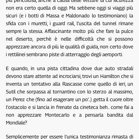
più pericolosa, anche a causa delle vetture la cui sicurezza
non era certo quella di oggi. Ma sebbene oggi si viaggi più
sicuri (e i botti di Massa e Maldonado lo testimoniano) la
sfida con i muretti, i guard rail, l’uscita del tunnel rimane
sempre la stessa. Affascinante molto più che fare la pulce
nel deserto, perchè è nelle difficoltà che si possono
apprezzare ancora di più le qualità di guida, non certo dove
i rettilinei sembrano piste di atterraggio degli aeroporti.
E quando, in una pista cittadina dove due auto stradali
devono stare attente ad incrociarsi, trovi un Hamilton che si
inventa un tentativo alla Rascasse come quello di ieri, un
Sutil che sorpassa al tornantino con lo sterzo al massimo,
un Perez che (fino ad esagerare un po’..) getta il cuore oltre
l’ostacolo e si lancia in frenate da cineteca beh.. come fai a
non apprezzare Montecarlo e a pensarla bandita dal
Mondiale?
Semplicemente per essere l’unica testimonianza rimasta di