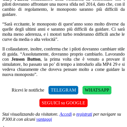
piloti dovranno affrontare una nuova sfida nel 2014, dato che, con il
cambio di regolamento, le monoposto saranno più difficili da
guidare.
“Sarà eccitante, le monoposto di quest’anno sono molto diverse da
quelle degli ultimi anni e saranno più difficili da guidare. Ci sarà
molta meno aderenza, e i motori turbo renderanno difficili anche le
curve da media o alta velocità”.
Il collaudatore, inoltre, conferma che i piloti dovranno cambiare stile
di guida. “Assolutamente, dovranno proprio cambiarlo. Lavorando
con
Jenson Button
, la prima volta che è venuto a provare il
simulatore, ho passato un po’ di tempo a introdurlo alla MP4 29 e si
vedeva chiaramente che doveva pensare molto a come guidare la
nuova monoposto”.
Ricevi le notifiche
TELEGRAM
WHATSAPP
SEGUICI su GOOGLE
Stai visualizzando da visitatore.
Accedi
o
registrati
per navigare su
P300.it con alcuni
vantaggi