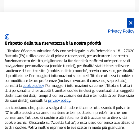
Privacy Policy
Il rispetto della tua riservatezza è la nostra priorità
Il Titolare 66communication Srls, con sede legale in Via Rebecchino 18 – 27020
Battuda (PV) utilizza cookie di prima e terze parti, per assicurare il corretto
funzionamento del sito, migliorarne la funzionalità e offrirvi un’esperienza di
navigazione personalizzata (cookie tecnici), per finalità statistiche e rilevare
l’audience del nostro sito (cookie analitici) nonché, previo consenso, per finalità
P300.it è una Testata Giornalistica indipendente
di profilazione. Per maggiori informazioni su come il Titolare utilizza i cookie o
Registrazione numero 1/2021 del 1/2/2021 - Tribunale di Pavia
per modificare le sue preferenze (incluso revocare il consenso, se prestato),
Proprietario ed editore:
66communication Srls
- P.IVA
consulti la
cookie policy
. Per maggiori informazioni su come il Titolare tratta i
02798890188
dati personali anche raccolti tramite i cookie (inclusi gli eventuali altri soggetti
Direttore Responsabile:
Alessandro Secchi
- Vicedirettore:
Federico
destinatari dei dati, i tempi di conservazione dei dati e le modalità per l’esercizio
Benedusi
dei suoi diritti), consulti la
privacy policy
.
Privacy Policy
-
Cookie Policy
Le ricordiamo che, qualora scelga di chiudere il banner utilizzando il pulsante
“X” in alto a destra, saranno mantenute le impostazioni predefinite che non
consentono l’utilizzo di cookie o altri strumenti di tracciamento diversi dai
"Se è successo davvero, lo trovi su P300.it"
cookie tecnici. Cliccando su “Accetta tutto”, presta il suo consenso all’utilizzo di
tutti i cookie. Potrà inoltre esprimere le sue scelte in modo più granulare.
Copyright © P300.it 2012-2026