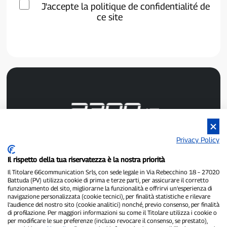
J'accepte la politique de confidentialité de
ce site
Privacy Policy
P300.it est un journal indépendant.
Numéro d'enregistrement : 1/2021 du 1/2/2021 - Tribunal de
Il rispetto della tua riservatezza è la nostra priorità
Pavie.
Propriétaire et éditeur :
66communication Srls
- Numéro de TVA :
Il Titolare 66communication Srls, con sede legale in Via Rebecchino 18 – 27020
Battuda (PV) utilizza cookie di prima e terze parti, per assicurare il corretto
02798890188.
funzionamento del sito, migliorarne la funzionalità e offrirvi un’esperienza di
Rédacteur en chef :
Alessandro Secchi
- Rédacteur adjoint :
Federico
navigazione personalizzata (cookie tecnici), per finalità statistiche e rilevare
Benedusi.
l’audience del nostro sito (cookie analitici) nonché, previo consenso, per finalità
Politique de confidentialité
-
Politique relative aux cookies
di profilazione. Per maggiori informazioni su come il Titolare utilizza i cookie o
per modificare le sue preferenze (incluso revocare il consenso, se prestato),