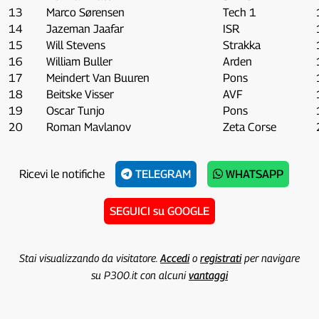
13
Marco Sørensen
Tech 1
14
Jazeman Jaafar
ISR
15
Will Stevens
Strakka
16
William Buller
Arden
17
Meindert Van Buuren
Pons
18
Beitske Visser
AVF
19
Oscar Tunjo
Pons
20
Roman Mavlanov
Zeta Corse
Ricevi le notifiche
TELEGRAM
WHATSAPP
SEGUICI su GOOGLE
Stai visualizzando da visitatore.
Accedi
o
registrati
per navigare
su P300.it con alcuni
vantaggi