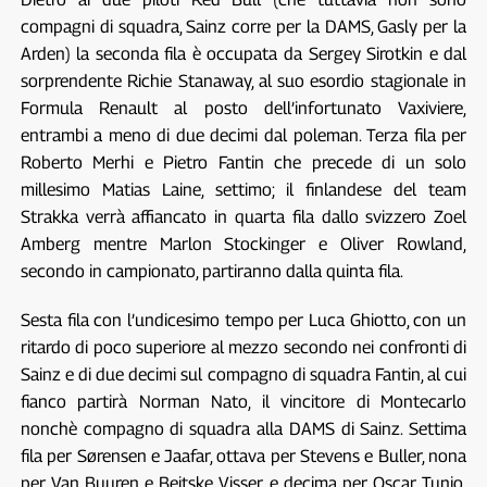
compagni di squadra, Sainz corre per la DAMS, Gasly per la
Arden) la seconda fila è occupata da Sergey Sirotkin e dal
sorprendente Richie Stanaway, al suo esordio stagionale in
Formula Renault al posto dell’infortunato Vaxiviere,
entrambi a meno di due decimi dal poleman. Terza fila per
Roberto Merhi e Pietro Fantin che precede di un solo
millesimo Matias Laine, settimo; il finlandese del team
Strakka verrà affiancato in quarta fila dallo svizzero Zoel
Amberg mentre Marlon Stockinger e Oliver Rowland,
secondo in campionato, partiranno dalla quinta fila.
Sesta fila con l’undicesimo tempo per Luca Ghiotto, con un
ritardo di poco superiore al mezzo secondo nei confronti di
Sainz e di due decimi sul compagno di squadra Fantin, al cui
fianco partirà Norman Nato, il vincitore di Montecarlo
nonchè compagno di squadra alla DAMS di Sainz. Settima
fila per Sørensen e Jaafar, ottava per Stevens e Buller, nona
per Van Buuren e Beitske Visser e decima per Oscar Tunjo,