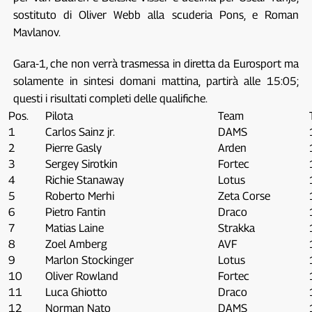
sostituto di Oliver Webb alla scuderia Pons, e Roman
Mavlanov.
Gara-1, che non verrà trasmessa in diretta da Eurosport ma
solamente in sintesi domani mattina, partirà alle 15:05;
questi i risultati completi delle qualifiche.
Pos.
Pilota
Team
1
Carlos Sainz jr.
DAMS
2
Pierre Gasly
Arden
3
Sergey Sirotkin
Fortec
4
Richie Stanaway
Lotus
5
Roberto Merhi
Zeta Corse
6
Pietro Fantin
Draco
7
Matias Laine
Strakka
8
Zoel Amberg
AVF
9
Marlon Stockinger
Lotus
10
Oliver Rowland
Fortec
11
Luca Ghiotto
Draco
12
Norman Nato
DAMS