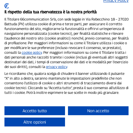
Privacy Policy
Il rispetto della tua riservatezza è la nostra priorità
Il Titolare 66communication Srls, con sede legale in Via Rebecchino 18 – 27020
Battuda (PV) utilizza cookie di prima e terze parti, per assicurare il corretto
funzionamento del sito, migliorarne la funzionalità e offrirvi un’esperienza di
navigazione personalizzata (cookie tecnici), per finalità statistiche e rilevare
P300.it è una Testata Giornalistica indipendente
l’audience del nostro sito (cookie analitici) nonché, previo consenso, per finalità
di profilazione. Per maggiori informazioni su come il Titolare utilizza i cookie o
Registrazione numero 1/2021 del 1/2/2021 - Tribunale di Pavia
per modificare le sue preferenze (incluso revocare il consenso, se prestato),
Proprietario ed editore:
66communication Srls
- P.IVA
consulti la
cookie policy
. Per maggiori informazioni su come il Titolare tratta i
02798890188
dati personali anche raccolti tramite i cookie (inclusi gli eventuali altri soggetti
Direttore Responsabile:
Alessandro Secchi
- Vicedirettore:
Federico
destinatari dei dati, i tempi di conservazione dei dati e le modalità per l’esercizio
Benedusi
dei suoi diritti), consulti la
privacy policy
.
Privacy Policy
-
Cookie Policy
Le ricordiamo che, qualora scelga di chiudere il banner utilizzando il pulsante
“X” in alto a destra, saranno mantenute le impostazioni predefinite che non
consentono l’utilizzo di cookie o altri strumenti di tracciamento diversi dai
"Se è successo davvero, lo trovi su P300.it"
cookie tecnici. Cliccando su “Accetta tutto”, presta il suo consenso all’utilizzo di
tutti i cookie. Potrà inoltre esprimere le sue scelte in modo più granulare.
Copyright © P300.it 2012-2026
Accetto tutto
Non accetto
Altre opzioni