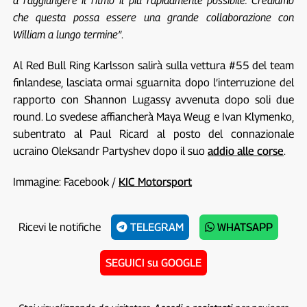
a raggiungere il ritmo il più rapidamente possibile. Crediamo
che questa possa essere una grande collaborazione con
William a lungo termine”
.
Al Red Bull Ring Karlsson salirà sulla vettura #55 del team
finlandese, lasciata ormai sguarnita dopo l’interruzione del
rapporto con Shannon Lugassy avvenuta dopo soli due
round. Lo svedese affiancherà Maya Weug e Ivan Klymenko,
subentrato al Paul Ricard al posto del connazionale
ucraino Oleksandr Partyshev dopo il suo
addio alle corse
.
Immagine: Facebook /
KIC Motorsport
Ricevi le notifiche
TELEGRAM
WHATSAPP
SEGUICI su GOOGLE