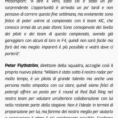
Motorsport:
“A dire il vero, tutto ciò è stato un po’
sorprendente. L’opportunità è arrivata un po’ tardi e non
pensavo di correre questo fine settimana, ma ovviamente sono
felice di poter unirmi al campionato con il team KIC, che
conosco ormai da un paio d’anni. Sono consapevole del livello
dei piloti e dei team di questo campionato, avendo già
gareggiaro con alcuni di loro in F4, quindi non sarà facile ma
farò del mio meglio: imparerò il più possibile e vedrò dove ci
porterà”.
Peter Flythström
, direttore della squadra, accoglie così il
proprio nuovo pilota:
“William è stato sotto il nostro radar per
molto tempo, è un pilota di grande talento ma anche una
persona molto simpatica con cui stare, quindi siamo felici di
potergli offrire un posto per il round al Red Bull Ring nel
nostro team per valutare un’ulteriore collaborazione con lui
nella restante parte della stagione. Non è l’ideale in termini di
preparazione per lui, ma faremo del nostro meglio per aiutarlo