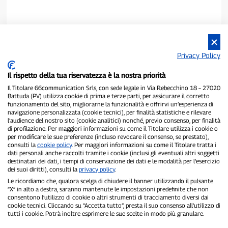
Privacy Policy
Il rispetto della tua riservatezza è la nostra priorità
Il Titolare 66communication Srls, con sede legale in Via Rebecchino 18 – 27020
Battuda (PV) utilizza cookie di prima e terze parti, per assicurare il corretto
funzionamento del sito, migliorarne la funzionalità e offrirvi un’esperienza di
navigazione personalizzata (cookie tecnici), per finalità statistiche e rilevare
P300.it è una Testata Giornalistica indipendente
l’audience del nostro sito (cookie analitici) nonché, previo consenso, per finalità
Registrazione numero 1/2021 del 1/2/2021 - Tribunale di Pavia
di profilazione. Per maggiori informazioni su come il Titolare utilizza i cookie o
per modificare le sue preferenze (incluso revocare il consenso, se prestato),
Proprietario ed editore:
66communication Srls
- P.IVA
consulti la
cookie policy
. Per maggiori informazioni su come il Titolare tratta i
02798890188
dati personali anche raccolti tramite i cookie (inclusi gli eventuali altri soggetti
Direttore Responsabile:
Alessandro Secchi
- Vicedirettore:
Federico
destinatari dei dati, i tempi di conservazione dei dati e le modalità per l’esercizio
Benedusi
dei suoi diritti), consulti la
privacy policy
.
Privacy Policy
-
Cookie Policy
Le ricordiamo che, qualora scelga di chiudere il banner utilizzando il pulsante
“X” in alto a destra, saranno mantenute le impostazioni predefinite che non
"Se è successo davvero, lo trovi su P300.it"
consentono l’utilizzo di cookie o altri strumenti di tracciamento diversi dai
cookie tecnici. Cliccando su “Accetta tutto”, presta il suo consenso all’utilizzo di
tutti i cookie. Potrà inoltre esprimere le sue scelte in modo più granulare.
Copyright © P300.it 2012-2026