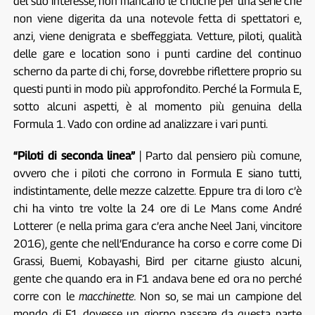
del suo interesse, non mancano le critiche per una serie che
non viene digerita da una notevole fetta di spettatori e,
anzi, viene denigrata e sbeffeggiata. Vetture, piloti, qualità
delle gare e location sono i punti cardine del continuo
scherno da parte di chi, forse, dovrebbe riflettere proprio su
questi punti in modo più approfondito. Perché la Formula E,
sotto alcuni aspetti, è al momento più genuina della
Formula 1. Vado con ordine ad analizzare i vari punti.
“Piloti di seconda linea”
| Parto dal pensiero più comune,
ovvero che i piloti che corrono in Formula E siano tutti,
indistintamente, delle mezze calzette. Eppure tra di loro c’è
chi ha vinto tre volte la 24 ore di Le Mans come André
Lotterer (e nella prima gara c’era anche Neel Jani, vincitore
2016), gente che nell’Endurance ha corso e corre come Di
Grassi, Buemi, Kobayashi, Bird per citarne giusto alcuni,
gente che quando era in F1 andava bene ed ora no perché
corre con le
macchinette.
Non so, se mai un campione del
mondo di F1 dovesse un giorno passare da questa parte