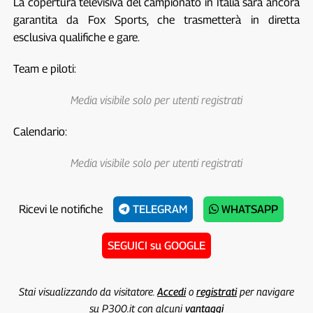
La copertura televisiva del campionato in Italia sarà ancora
garantita da Fox Sports, che trasmetterà in diretta
esclusiva qualifiche e gare.
Team e piloti:
Media visibile solo per utenti registrati
Calendario:
Media visibile solo per utenti registrati
Ricevi le notifiche
TELEGRAM
WHATSAPP
SEGUICI su GOOGLE
Stai visualizzando da visitatore.
Accedi
o
registrati
per navigare
su P300.it con alcuni
vantaggi