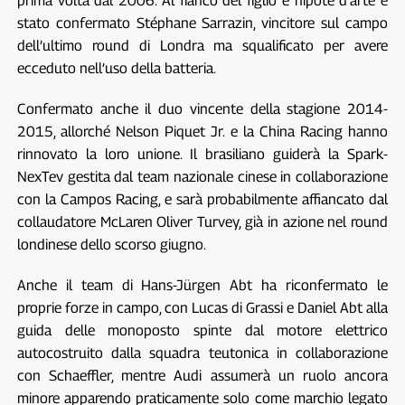
prima volta dal 2006. Al fianco del figlio e nipote d’arte è
stato confermato Stéphane Sarrazin, vincitore sul campo
dell’ultimo round di Londra ma squalificato per avere
ecceduto nell’uso della batteria.
Confermato anche il duo vincente della stagione 2014-
2015, allorché Nelson Piquet Jr. e la China Racing hanno
rinnovato la loro unione. Il brasiliano guiderà la Spark-
NexTev gestita dal team nazionale cinese in collaborazione
con la Campos Racing, e sarà probabilmente affiancato dal
collaudatore McLaren Oliver Turvey, già in azione nel round
londinese dello scorso giugno.
Anche il team di Hans-Jürgen Abt ha riconfermato le
proprie forze in campo, con Lucas di Grassi e Daniel Abt alla
guida delle monoposto spinte dal motore elettrico
autocostruito dalla squadra teutonica in collaborazione
con Schaeffler, mentre Audi assumerà un ruolo ancora
minore apparendo praticamente solo come marchio legato