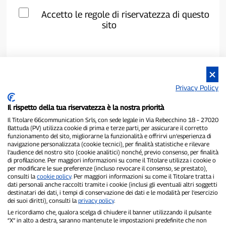
Accetto le regole di riservatezza di questo
sito
Privacy Policy
Il rispetto della tua riservatezza è la nostra priorità
Il Titolare 66communication Srls, con sede legale in Via Rebecchino 18 – 27020
Battuda (PV) utilizza cookie di prima e terze parti, per assicurare il corretto
funzionamento del sito, migliorarne la funzionalità e offrirvi un’esperienza di
navigazione personalizzata (cookie tecnici), per finalità statistiche e rilevare
P300.it è una Testata Giornalistica indipendente
l’audience del nostro sito (cookie analitici) nonché, previo consenso, per finalità
Registrazione numero 1/2021 del 1/2/2021 - Tribunale di Pavia
di profilazione. Per maggiori informazioni su come il Titolare utilizza i cookie o
per modificare le sue preferenze (incluso revocare il consenso, se prestato),
Proprietario ed editore:
66communication Srls
- P.IVA
consulti la
cookie policy
. Per maggiori informazioni su come il Titolare tratta i
02798890188
dati personali anche raccolti tramite i cookie (inclusi gli eventuali altri soggetti
Direttore Responsabile:
Alessandro Secchi
- Vicedirettore:
Federico
destinatari dei dati, i tempi di conservazione dei dati e le modalità per l’esercizio
Benedusi
dei suoi diritti), consulti la
privacy policy
.
Privacy Policy
-
Cookie Policy
Le ricordiamo che, qualora scelga di chiudere il banner utilizzando il pulsante
“X” in alto a destra, saranno mantenute le impostazioni predefinite che non