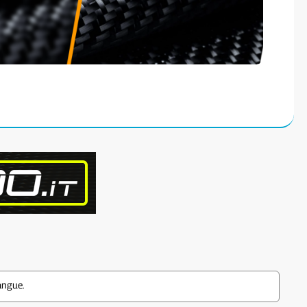
angue.