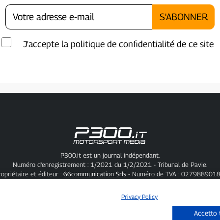
J'accepte la politique de confidentialité de ce site
P300.it est un journal indépendant.
Numéro d'enregistrement : 1/2021 du 1/2/2021 - Tribunal de Pavie.
ropriétaire et éditeur :
66communication Srls
- Numéro de TVA : 0279889018
Rédacteur en chef :
Alessandro Secchi
- Rédacteur adjoint :
Federico Benedusi
Politique de confidentialité
-
Politique relative aux cookies
Privacy Policy
« Si c'est vraiment arrivé, vous le trouverez sur P300.it »
Accetto 