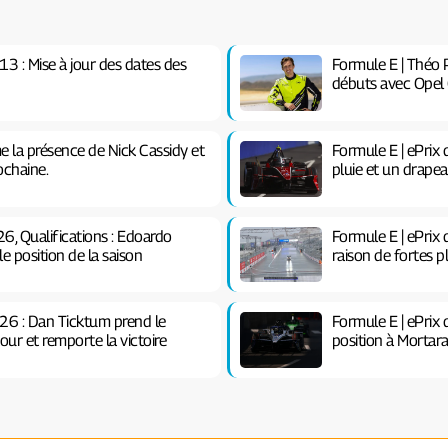
 13 : Mise à jour des dates des
Formule E | Théo P
débuts avec Opel
e la présence de Nick Cassidy et
Formule E | ePrix 
ochaine.
pluie et un drape
6, Qualifications : Edoardo
Formule E | ePrix 
 position de la saison
raison de fortes p
026 : Dan Ticktum prend le
Formule E | ePrix
our et remporte la victoire
position à Mortara