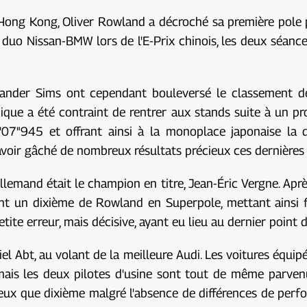
à Hong Kong, Oliver Rowland a décroché sa première pole 
u duo Nissan-BMW lors de l'E-Prix chinois, les deux séan
xander Sims ont cependant bouleversé le classement de 
nique a été contraint de rentrer aux stands suite à un p
1'07"945 et offrant ainsi à la monoplace japonaise la d
 avoir gâché de nombreux résultats précieux ces dernières
llemand était le champion en titre, Jean-Éric Vergne. Aprè
nt un dixième de Rowland en Superpole, mettant ainsi fi
ite erreur, mais décisive, ayant eu lieu au dernier point d
l Abt, au volant de la meilleure Audi. Les voitures équi
is les deux pilotes d'usine sont tout de même parvenus
ieux que dixième malgré l'absence de différences de perfo