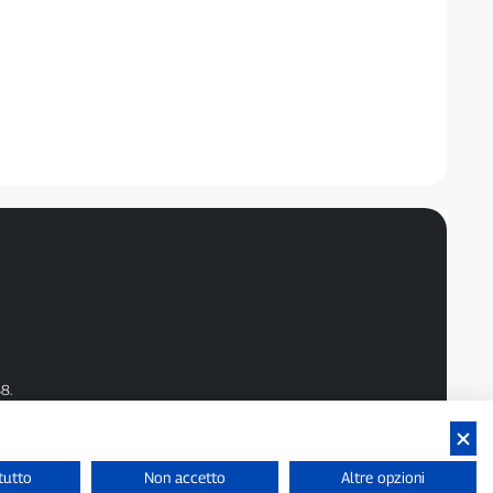
8.
.
tutto
Non accetto
Altre opzioni