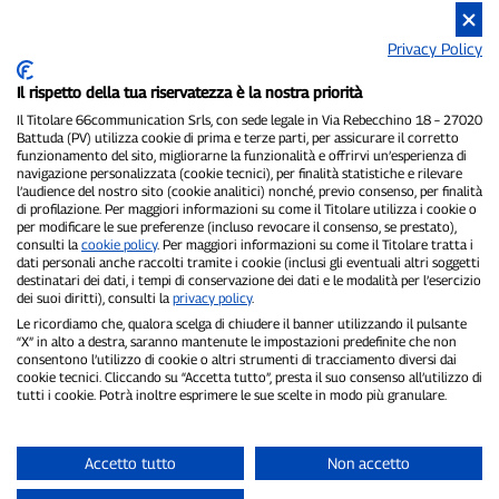
Privacy Policy
Il rispetto della tua riservatezza è la nostra priorità
Il Titolare 66communication Srls, con sede legale in Via Rebecchino 18 – 27020
Battuda (PV) utilizza cookie di prima e terze parti, per assicurare il corretto
funzionamento del sito, migliorarne la funzionalità e offrirvi un’esperienza di
navigazione personalizzata (cookie tecnici), per finalità statistiche e rilevare
P300.it è una Testata Giornalistica indipendente
l’audience del nostro sito (cookie analitici) nonché, previo consenso, per finalità
Registrazione numero 1/2021 del 1/2/2021 - Tribunale di Pavia
di profilazione. Per maggiori informazioni su come il Titolare utilizza i cookie o
Proprietario ed editore:
66communication Srls
- P.IVA
per modificare le sue preferenze (incluso revocare il consenso, se prestato),
consulti la
cookie policy
. Per maggiori informazioni su come il Titolare tratta i
02798890188
dati personali anche raccolti tramite i cookie (inclusi gli eventuali altri soggetti
Direttore Responsabile:
Alessandro Secchi
- Vicedirettore:
Federico
destinatari dei dati, i tempi di conservazione dei dati e le modalità per l’esercizio
Benedusi
dei suoi diritti), consulti la
privacy policy
.
Privacy Policy
-
Cookie Policy
Le ricordiamo che, qualora scelga di chiudere il banner utilizzando il pulsante
“X” in alto a destra, saranno mantenute le impostazioni predefinite che non
"Se è successo davvero, lo trovi su P300.it"
consentono l’utilizzo di cookie o altri strumenti di tracciamento diversi dai
cookie tecnici. Cliccando su “Accetta tutto”, presta il suo consenso all’utilizzo di
tutti i cookie. Potrà inoltre esprimere le sue scelte in modo più granulare.
Copyright © P300.it 2012-2026
Accetto tutto
Non accetto