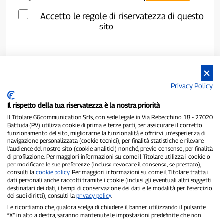
Accetto le regole di riservatezza di questo
sito
Privacy Policy
Il rispetto della tua riservatezza è la nostra priorità
Il Titolare 66communication Srls, con sede legale in Via Rebecchino 18 – 27020
Battuda (PV) utilizza cookie di prima e terze parti, per assicurare il corretto
funzionamento del sito, migliorarne la funzionalità e offrirvi un’esperienza di
navigazione personalizzata (cookie tecnici), per finalità statistiche e rilevare
P300.it è una Testata Giornalistica indipendente
l’audience del nostro sito (cookie analitici) nonché, previo consenso, per finalità
di profilazione. Per maggiori informazioni su come il Titolare utilizza i cookie o
Registrazione numero 1/2021 del 1/2/2021 - Tribunale di Pavia
per modificare le sue preferenze (incluso revocare il consenso, se prestato),
Proprietario ed editore:
66communication Srls
- P.IVA
consulti la
cookie policy
. Per maggiori informazioni su come il Titolare tratta i
02798890188
dati personali anche raccolti tramite i cookie (inclusi gli eventuali altri soggetti
Direttore Responsabile:
Alessandro Secchi
- Vicedirettore:
Federico
destinatari dei dati, i tempi di conservazione dei dati e le modalità per l’esercizio
Benedusi
dei suoi diritti), consulti la
privacy policy
.
Privacy Policy
-
Cookie Policy
Le ricordiamo che, qualora scelga di chiudere il banner utilizzando il pulsante
“X” in alto a destra, saranno mantenute le impostazioni predefinite che non