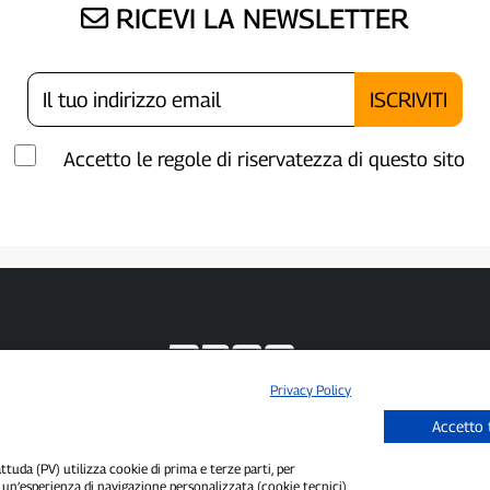
RICEVI LA NEWSLETTER
Accetto le regole di riservatezza di questo sito
Privacy Policy
P300.it è una Testata Giornalistica indipendente
Accetto 
Registrazione numero 1/2021 del 1/2/2021 - Tribunale di Pavia
Proprietario ed editore:
66communication Srls
- P.IVA 02798890188
uda (PV) utilizza cookie di prima e terze parti, per
Direttore Responsabile:
Alessandro Secchi
- Vicedirettore:
Federico Benedusi
i un’esperienza di navigazione personalizzata (cookie tecnici),