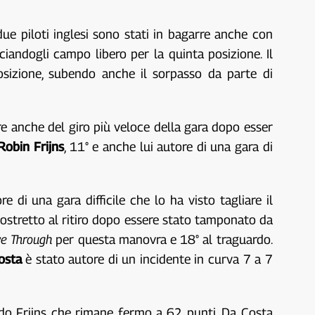
ue piloti inglesi sono stati in bagarre anche con
iandogli campo libero per la quinta posizione. Il
osizione, subendo anche il sorpasso da parte di
re anche del giro più veloce della gara dopo esser
Robin Frijns
, 11° e anche lui autore di una gara di
e di una gara difficile che lo ha visto tagliare il
ostretto al ritiro dopo essere stato tamponato da
ve Through
per questa manovra e 18° al traguardo.
osta
è stato autore di un incidente in curva 7 a 7
ando Frijns che rimane fermo a 62 punti. Da Costa