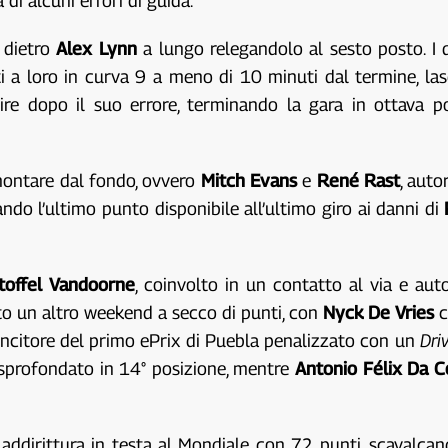
di alcuni errori di guida.
i dietro
Alex Lynn
a lungo relegandolo al sesto posto. I d
i a loro in curva 9 a meno di 10 minuti dal termine, lasc
tire dopo il suo errore, terminando la gara in ottava p
montare dal fondo, ovvero
Mitch Evans
e
René Rast
, auto
ando l’ultimo punto disponibile all’ultimo giro ai danni di
toffel Vandoorne
, coinvolto in un contatto al via e autor
to un altro weekend a secco di punti, con
Nyck De Vries
c
vincitore del primo ePrix di Puebla penalizzato con un
Dri
sprofondato in 14° posizione, mentre
Antonio Félix Da C
 addirittura in testa al Mondiale con 72 punti, scavalc