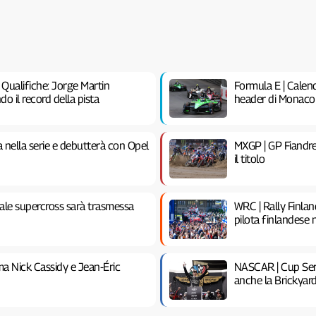
ualifiche: Jorge Martin
Formula E | Calen
o il record della pista
header di Monaco
 nella serie e debutterà con Opel
MXGP | GP Fiandre
il titolo
ale supercross sarà trasmessa
WRC | Rally Finland
pilota finlandese 
a Nick Cassidy e Jean-Éric
NASCAR | Cup Seri
anche la Brickyar