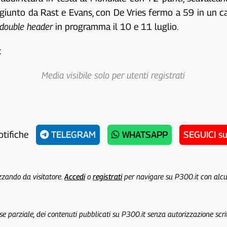
iunto da Rast e Evans, con De Vries fermo a 59 in un ca
double header
in programma il 10 e 11 luglio.
:
Media visibile solo per utenti registrati
otifiche
TELEGRAM
WHATSAPP
SEGUICI s
izzando da visitatore.
Accedi
o
registrati
per navigare su P300.it con alc
 se parziale, dei contenuti pubblicati su P300.it senza autorizzazione scri