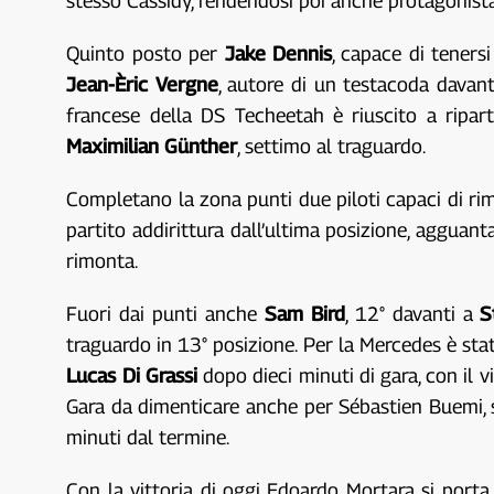
stesso Cassidy, rendendosi poi anche protagonista 
Quinto posto per
Jake Dennis
, capace di teners
Jean-Èric Vergne
, autore di un testacoda davant
francese della DS Techeetah è riuscito a ripar
Maximilian Günther
, settimo al traguardo.
Completano la zona punti due piloti capaci di ri
partito addirittura dall’ultima posizione, agguant
rimonta.
Fuori dai punti anche
Sam Bird
, 12° davanti a
S
traguardo in 13° posizione. Per la Mercedes è sta
Lucas Di Grassi
dopo dieci minuti di gara, con il 
Gara da dimenticare anche per Sébastien Buemi, 
minuti dal termine.
Con la vittoria di oggi Edoardo Mortara si porta