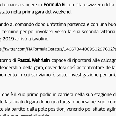
a
tornare a vincere in
Formula E
, con l’italosvizzero della
stato nella
prima gara
del weekend.
sando al comando dopo un’ottima partenza e con una buon
 termine per poi involarsi verso la sua seconda vittoria 
g 2019 arrivò a tavolino.
ps://twitter.com/FIAFormulaE/status/1406734406950297602?
itorno di
Pascal Wehrlein
, capace di riportarsi alle calca
 leadership della gara, dovendosi così accontentare della
l momento in cui scriviamo, è sotto investigazione per un
 che è il suo primo podio in carriera nella sua stagione d
le fasi finali di gara dopo una lunga rincorsa nei suoi con
e sia partito dalla pole position, venendo poi sfilato a