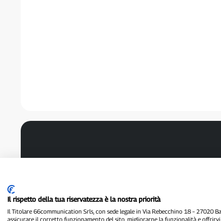
Il rispetto della tua riservatezza è la nostra priorità
Il Titolare 66communication Srls, con sede legale in Via Rebecchino 18 – 27020 Batt
assicurare il corretto funzionamento del sito, migliorarne la funzionalità e offrirv