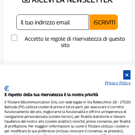
Accetto le regole di riservatezza di questo
sito
Privacy Policy
Il rispetto della tua riservatezza è la nostra priorità
Il Titolare 66communication Srls, con sede legale in Via Rebecchino 18 – 27020
Battuda (PV) utilizza cookie di prima e terze parti, per assicurare il corretto
funzionamento del sito, migliorarne la funzionalità e offrirvi un’esperienza di
navigazione personalizzata (cookie tecnici), per finalità statistiche e rilevare
P300.it è una Testata Giornalistica indipendente
l’audience del nostro sito (cookie analitici) nonché, previo consenso, per finalità
Registrazione numero 1/2021 del 1/2/2021 - Tribunale di Pavia
di profilazione. Per maggiori informazioni su come il Titolare utilizza i cookie o
per modificare le sue preferenze (incluso revocare il consenso, se prestato),
Proprietario ed editore:
66communication Srls
- P.IVA