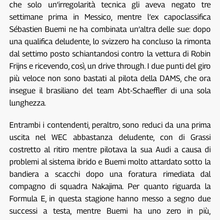
che solo un’irregolarità tecnica gli aveva negato tre
settimane prima in Messico, mentre l’ex capoclassifica
Sébastien Buemi ne ha combinata un’altra delle sue: dopo
una qualifica deludente, lo svizzero ha concluso la rimonta
dal settimo posto schiantandosi contro la vettura di Robin
Frijns e ricevendo, così, un drive through. I due punti del giro
più veloce non sono bastati al pilota della DAMS, che ora
insegue il brasiliano del team Abt-Schaeffler di una sola
lunghezza.
Entrambi i contendenti, peraltro, sono reduci da una prima
uscita nel WEC abbastanza deludente, con di Grassi
costretto al ritiro mentre pilotava la sua Audi a causa di
problemi al sistema ibrido e Buemi molto attardato sotto la
bandiera a scacchi dopo una foratura rimediata dal
compagno di squadra Nakajima. Per quanto riguarda la
Formula E, in questa stagione hanno messo a segno due
successi a testa, mentre Buemi ha uno zero in più,