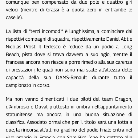
comunque ben compensato da due pole e quattro giri
veloci (mentre di Grassi è a quota zero in entrambe le
caselle).
La lista di “terzi incomodi” è lunghissima, a cominciare dai
rispettivi compagni di squadra, rispettivamente Daniel Abt e
Nicolas Prost. Il tedesco è reduce da un podio a Long
Beach, pista dove si trova davvero a suo agio, mentre il
francese ancora non riesce a porre rimedio alla sua carenza
di prestazioni, le quali non sono mai state all’altezza delle
capacità della sua DAMS-Renault durante tutto il
campionato in corso.
Ma non vanno dimenticati i due piloti del team Dragon,
d’Ambrosio e Duval, piuttosto in ombra nell’appuntamento
statunitense ma ancora in una buona situazione di
classifica. Assodato ormai che per il titolo sarà una lotta a
due, la rincorsa all’ultimo gradino del podio finale entra nel
vivo proprio in Francia, con Sam Bird (che ha gettato alle