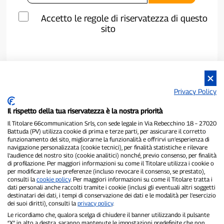
Accetto le regole di riservatezza di questo
sito
Privacy Policy
Il rispetto della tua riservatezza è la nostra priorità
Il Titolare 66communication Srls, con sede legale in Via Rebecchino 18 – 27020
Battuda (PV) utilizza cookie di prima e terze parti, per assicurare il corretto
funzionamento del sito, migliorarne la funzionalità e offrirvi un’esperienza di
navigazione personalizzata (cookie tecnici), per finalità statistiche e rilevare
P300.it è una Testata Giornalistica indipendente
l’audience del nostro sito (cookie analitici) nonché, previo consenso, per finalità
Registrazione numero 1/2021 del 1/2/2021 - Tribunale di Pavia
di profilazione. Per maggiori informazioni su come il Titolare utilizza i cookie o
per modificare le sue preferenze (incluso revocare il consenso, se prestato),
Proprietario ed editore:
66communication Srls
- P.IVA
consulti la
cookie policy
. Per maggiori informazioni su come il Titolare tratta i
02798890188
dati personali anche raccolti tramite i cookie (inclusi gli eventuali altri soggetti
Direttore Responsabile:
Alessandro Secchi
- Vicedirettore:
Federico
destinatari dei dati, i tempi di conservazione dei dati e le modalità per l’esercizio
Benedusi
dei suoi diritti), consulti la
privacy policy
.
Privacy Policy
-
Cookie Policy
Le ricordiamo che, qualora scelga di chiudere il banner utilizzando il pulsante
“X” in alto a destra, saranno mantenute le impostazioni predefinite che non