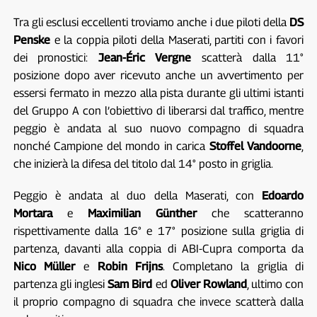
Tra gli esclusi eccellenti troviamo anche i due piloti della
DS
Penske
e la coppia piloti della Maserati, partiti con i favori
dei pronostici:
Jean-Éric Vergne
scatterà dalla 11°
posizione dopo aver ricevuto anche un avvertimento per
essersi fermato in mezzo alla pista durante gli ultimi istanti
del Gruppo A con l’obiettivo di liberarsi dal traffico, mentre
peggio è andata al suo nuovo compagno di squadra
nonché Campione del mondo in carica
Stoffel Vandoorne
,
che inizierà la difesa del titolo dal 14° posto in griglia.
Peggio è andata al duo della Maserati, con
Edoardo
Mortara
e
Maximilian Günther
che scatteranno
rispettivamente dalla 16° e 17° posizione sulla griglia di
partenza, davanti alla coppia di ABI-Cupra comporta da
Nico Müller
e
Robin Frijns
. Completano la griglia di
partenza gli inglesi
Sam Bird
ed
Oliver Rowland
, ultimo con
il proprio compagno di squadra che invece scatterà dalla