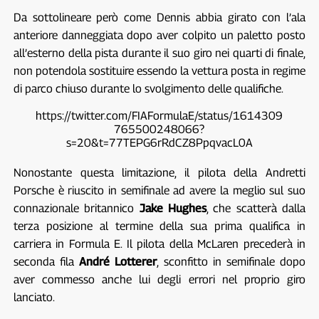
Da sottolineare però come Dennis abbia girato con l’ala
anteriore danneggiata dopo aver colpito un paletto posto
all’esterno della pista durante il suo giro nei quarti di finale,
non potendola sostituire essendo la vettura posta in regime
di parco chiuso durante lo svolgimento delle qualifiche.
https://twitter.com/FIAFormulaE/status/1614309
765500248066?
s=20&t=77TEPG6rRdCZ8PpqvacL0A
Nonostante questa limitazione, il pilota della Andretti
Porsche è riuscito in semifinale ad avere la meglio sul suo
connazionale britannico
Jake Hughes
, che scatterà dalla
terza posizione al termine della sua prima qualifica in
carriera in Formula E. Il pilota della McLaren precederà in
seconda fila
André Lotterer
, sconfitto in semifinale dopo
aver commesso anche lui degli errori nel proprio giro
lanciato.