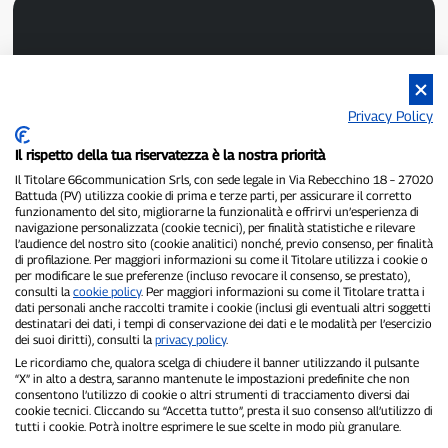
Privacy Policy
P300.it è una Testata Giornalistica indipendente
Il rispetto della tua riservatezza è la nostra priorità
Registrazione numero 1/2021 del 1/2/2021 - Tribunale di Pavia
Proprietario ed editore:
66communication Srls
- P.IVA
Il Titolare 66communication Srls, con sede legale in Via Rebecchino 18 – 27020
Battuda (PV) utilizza cookie di prima e terze parti, per assicurare il corretto
02798890188
funzionamento del sito, migliorarne la funzionalità e offrirvi un’esperienza di
Direttore Responsabile:
Alessandro Secchi
- Vicedirettore:
Federico
navigazione personalizzata (cookie tecnici), per finalità statistiche e rilevare
Benedusi
l’audience del nostro sito (cookie analitici) nonché, previo consenso, per finalità
Privacy Policy
-
Cookie Policy
di profilazione. Per maggiori informazioni su come il Titolare utilizza i cookie o
per modificare le sue preferenze (incluso revocare il consenso, se prestato),
consulti la
cookie policy
. Per maggiori informazioni su come il Titolare tratta i
"Se è successo davvero, lo trovi su P300.it"
dati personali anche raccolti tramite i cookie (inclusi gli eventuali altri soggetti
destinatari dei dati, i tempi di conservazione dei dati e le modalità per l’esercizio
Copyright © P300.it 2012-2026
dei suoi diritti), consulti la
privacy policy
.
Le ricordiamo che, qualora scelga di chiudere il banner utilizzando il pulsante
“X” in alto a destra, saranno mantenute le impostazioni predefinite che non
consentono l’utilizzo di cookie o altri strumenti di tracciamento diversi dai
cookie tecnici. Cliccando su “Accetta tutto”, presta il suo consenso all’utilizzo di
tutti i cookie. Potrà inoltre esprimere le sue scelte in modo più granulare.