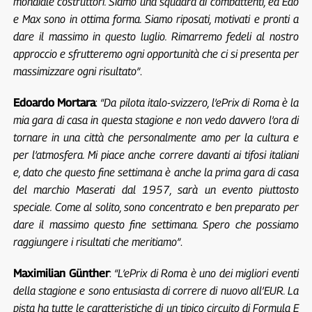
mondiale costruttori. Siamo una squadra di combattenti, ed Edo
e Max sono in ottima forma. Siamo riposati, motivati e pronti a
dare il massimo in questo luglio. Rimarremo fedeli al nostro
approccio e sfrutteremo ogni opportunità che ci si presenta per
massimizzare ogni risultato”
.
Edoardo Mortara
:
“Da pilota italo-svizzero, l’ePrix di Roma è la
mia gara di casa in questa stagione e non vedo davvero l’ora di
tornare in una città che personalmente amo per la cultura e
per l’atmosfera. Mi piace anche correre davanti ai tifosi italiani
e, dato che questo fine settimana è anche la prima gara di casa
del marchio Maserati dal 1957, sarà un evento piuttosto
speciale. Come al solito, sono concentrato e ben preparato per
dare il massimo questo fine settimana. Spero che possiamo
raggiungere i risultati che meritiamo”
.
Maximilian Günther
:
“L’ePrix di Roma è uno dei migliori eventi
della stagione e sono entusiasta di correre di nuovo all’EUR. La
pista ha tutte le caratteristiche di un tipico circuito di Formula E