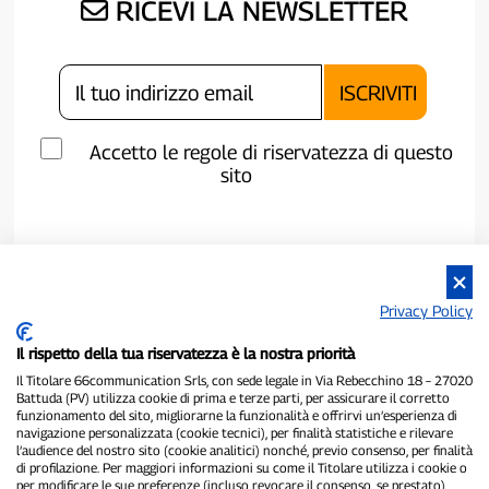
RICEVI LA NEWSLETTER
Accetto le regole di riservatezza di questo
sito
Privacy Policy
Il rispetto della tua riservatezza è la nostra priorità
Il Titolare 66communication Srls, con sede legale in Via Rebecchino 18 – 27020
Battuda (PV) utilizza cookie di prima e terze parti, per assicurare il corretto
funzionamento del sito, migliorarne la funzionalità e offrirvi un’esperienza di
navigazione personalizzata (cookie tecnici), per finalità statistiche e rilevare
P300.it è una Testata Giornalistica indipendente
l’audience del nostro sito (cookie analitici) nonché, previo consenso, per finalità
Registrazione numero 1/2021 del 1/2/2021 - Tribunale di Pavia
di profilazione. Per maggiori informazioni su come il Titolare utilizza i cookie o
per modificare le sue preferenze (incluso revocare il consenso, se prestato),
Proprietario ed editore:
66communication Srls
- P.IVA