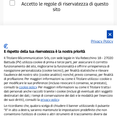
Accetto le regole di riservatezza di questo
sito
Privacy Policy
Il rispetto della tua riservatezza è la nostra priorità
Il Titolare 66communication Srls, con sede legale in Via Rebecchino 18 – 27020
Battuda (PV) utilizza cookie di prima e terze parti, per assicurare il corretto
funzionamento del sito, migliorarne la funzionalità e offrirvi un’esperienza di
navigazione personalizzata (cookie tecnici), per finalità statistiche e rilevare
P300.it è una Testata Giornalistica indipendente
l’audience del nostro sito (cookie analitici) nonché, previo consenso, per finalità
di profilazione. Per maggiori informazioni su come il Titolare utilizza i cookie o
Registrazione numero 1/2021 del 1/2/2021 - Tribunale di Pavia
per modificare le sue preferenze (incluso revocare il consenso, se prestato),
Proprietario ed editore:
66communication Srls
- P.IVA
consulti la
cookie policy
. Per maggiori informazioni su come il Titolare tratta i
02798890188
dati personali anche raccolti tramite i cookie (inclusi gli eventuali altri soggetti
Direttore Responsabile:
Alessandro Secchi
- Vicedirettore:
Federico
destinatari dei dati, i tempi di conservazione dei dati e le modalità per l’esercizio
Benedusi
dei suoi diritti), consulti la
privacy policy
.
Privacy Policy
-
Cookie Policy
Le ricordiamo che, qualora scelga di chiudere il banner utilizzando il pulsante
“X” in alto a destra, saranno mantenute le impostazioni predefinite che non
consentono l’utilizzo di cookie o altri strumenti di tracciamento diversi dai
"Se è successo davvero, lo trovi su P300.it"