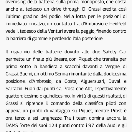
overusing della batteria sulla prima monoposto, che costa
anche al tedesco un drive through. Di Grassi eredita così
l’ultimo gradino del podio. Nella lotta per le posizioni di
immediato rincalzo, un contatto tra d’Ambrosio e Heidfeld
vede il tedesco della Venturi avere la peggio, finendo contro
la barriera di gomme e perdendo l’ala posteriore.
Il risparmio delle batterie dovuto alle due Safety Car
permette un finale più lineare, con Piquet che transita per
primo sotto la bandiera a scacchi davanti a Vergne, di
Grassi, Buemi, un ottimo Senna rimontante dalla dodicesima
posizione, d’Ambrosio, da Costa, Alguersuari, Duval e
Sarrazin. Fuori dai punti sia Prost che Abt, rispettivamente
quattordicesimo e quindicesimo. In virtù di questi risultati, di
Grassi si riprende il comando della classifica piloti con
appena un punto di vantaggio su Piquet, mentre Prost è
ora terzo a sei lunghezze. Tra i team domina ancora la
DAMS forte dei suoi 124 punti contro i 97 della Audi e gli